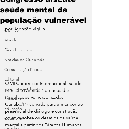
Crônica
saúde mental da
Cidadania
população vulnerável
América Latina
por Redação Vigília 
Opinião
Mundo
Dica de Leitura
Notícias da Quebrada
Comunicação Popular
Editorial
O VII Congresso Internacional: Saúde 
Emergência Climática
Mental e Direitos Humanos das 
Populações Vulnerabilizadas – 
Política
Curitiba/PR convida para um encontro 
Educação
presencial de diálogo e construção 
coletiva sobre os desafios da saúde 
Cotidiano
mental a partir dos Direitos Humanos.
Cidades