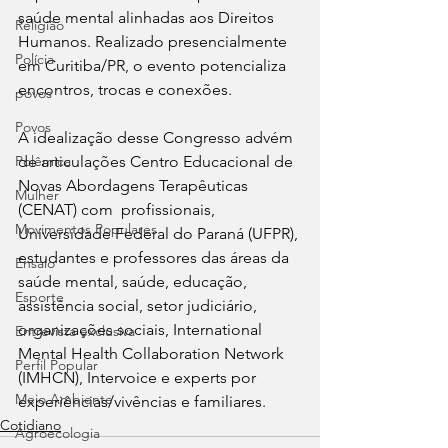
saúde mental alinhadas aos Direitos 
Religião
Humanos. Realizado presencialmente 
Polícia
em Curitiba/PR, o evento potencializa 
encontros, trocas e conexões.
povos
Povos
﻿﻿A idealização desse Congresso advém 
Polêmica
de articulações Centro Educacional de 
Novas Abordagens Terapêuticas 
Mulher
(CENAT) com  profissionais, 
Movimentos Populares
Universidade Federal do Paraná (UFPR), 
estudantes e professores das áreas da 
Ensaio
saúde mental, saúde, educação, 
Esporte
assistência social, setor judiciário, 
organizações sociais, International 
Entrevista exclusiva
Mental Health Collaboration Network 
Perfil Popular
(IMHCN), Intervoice e experts por 
Meio Ambiente
experiências/vivências e familiares.
Cotidiano
Agroecologia