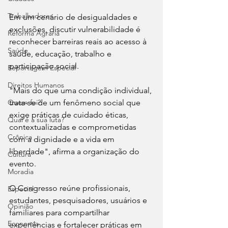
Trabalhadores
Em um cenário de desigualdades e 
exclusões, discutir vulnerabilidade é 
Reforma Agrária
reconhecer barreiras reais ao acesso à 
Saúde
saúde, educação, trabalho e 
participação social. 
Reportagem Especial
Direitos Humanos
"Mais do que uma condição individual, 
Quem foi?
trata-se de um fenômeno social que 
exige práticas de cuidado éticas, 
Qual é a sua luta?
contextualizadas e comprometidas 
Crônica
com a dignidade e a vida em 
liberdade", afirma a organização do 
Cultura
evento. 
Moradia
O Congresso reúne profissionais, 
Especial
estudantes, pesquisadores, usuários e 
Opinião
familiares para compartilhar 
Economia
experiências e fortalecer práticas em 