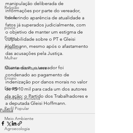
manipulação deliberada de 
Religião
informações por parte do vereador, 
conferindo aparência de atualidade a 
Polícia
fatos já superados judicialmente, com 
povos
o objetivo de manter um estigma de 
Povos
culpabilidade sobre o PT e Gleisi 
Hoffmann, mesmo após o afastamento 
Polêmica
das acusações pela Justiça.
Mulher
Diante disso, o vereador foi 
Movimentos Populares
condenado ao pagamento de 
Ensaio
indenização por danos morais no valor 
Esporte
de R$ 10 mil para cada um dos autores 
da ação: o Partido dos Trabalhadores e 
Entrevista exclusiva
a deputada Gleisi Hoffmann.
Perfil Popular
Política
Meio Ambiente
Agroecologia