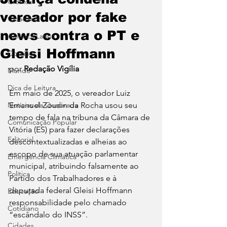
Crônica
vereador por fake
Cidadania
news contra o PT e
América Latina
Gleisi Hoffmann
Opinião
por 
Redação Vigília 
Mundo
Dica de Leitura
Em maio de 2025, o vereador Luiz 
Notícias da Quebrada
Emanuel Zouain da Rocha usou seu 
tempo de fala na tribuna da Câmara de 
Comunicação Popular
Vitória (ES) para fazer declarações 
Editorial
descontextualizadas e alheias ao 
escopo de sua atuação parlamentar 
Emergência Climática
municipal, atribuindo falsamente ao 
Política
Partido dos Trabalhadores e à 
deputada federal Gleisi Hoffmann 
Educação
responsabilidade pelo chamado 
Cotidiano
“escândalo do INSS”.
Cidades