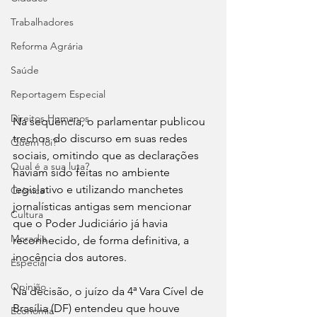
Trabalhadores
Reforma Agrária
Saúde
Reportagem Especial
Direitos Humanos
Na sequência, o parlamentar publicou 
trechos do discurso em suas redes 
Quem foi?
sociais, omitindo que as declarações 
Qual é a sua luta?
haviam sido feitas no ambiente 
legislativo e utilizando manchetes 
Crônica
jornalísticas antigas sem mencionar 
Cultura
que o Poder Judiciário já havia 
Moradia
reconhecido, de forma definitiva, a 
inocência dos autores.
Especial
Opinião
Na decisão, o juízo da 4ª Vara Cível de 
Brasília (DF) entendeu que houve 
Economia