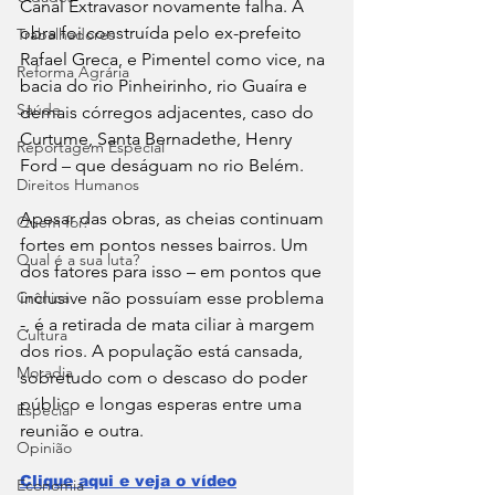
Canal Extravasor novamente falha. A 
obra foi construída pelo ex-prefeito 
Trabalhadores
Rafael Greca, e Pimentel como vice, na 
Reforma Agrária
bacia do rio Pinheirinho, rio Guaíra e 
Saúde
demais córregos adjacentes, caso do 
Curtume, Santa Bernadethe, Henry 
Reportagem Especial
Ford – que deságuam no rio Belém.  
Direitos Humanos
Apesar das obras, as cheias continuam 
Quem foi?
fortes em pontos nesses bairros. Um 
Qual é a sua luta?
dos fatores para isso – em pontos que 
Crônica
inclusive não possuíam esse problema 
-, é a retirada de mata ciliar à margem 
Cultura
dos rios. A população está cansada, 
Moradia
sobretudo com o descaso do poder 
público e longas esperas entre uma 
Especial
reunião e outra. 
Opinião
Clique aqui e veja o vídeo
Economia