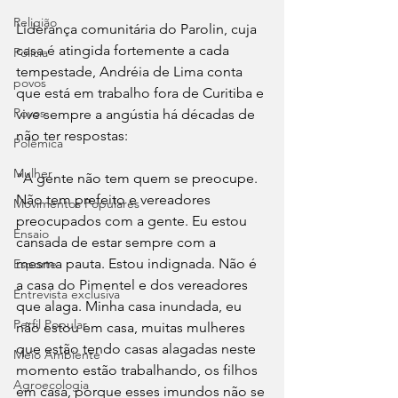
Religião
Liderança comunitária do Parolin, cuja 
casa é atingida fortemente a cada 
Polícia
tempestade, Andréia de Lima conta 
povos
que está em trabalho fora de Curitiba e 
Povos
vive sempre a angústia há décadas de 
não ter respostas:
Polêmica
Mulher
“A gente não tem quem se preocupe. 
Não tem prefeito e vereadores 
Movimentos Populares
preocupados com a gente. Eu estou 
Ensaio
cansada de estar sempre com a 
mesma pauta. Estou indignada. Não é 
Esporte
a casa do Pimentel e dos vereadores 
Entrevista exclusiva
que alaga. Minha casa inundada, eu 
Perfil Popular
não estou em casa, muitas mulheres 
que estão tendo casas alagadas neste 
Meio Ambiente
momento estão trabalhando, os filhos 
Agroecologia
em casa, porque esses imundos não se 