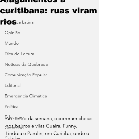
Crônica
curitibana: ruas viram
Cidadania
rios
América Latina
Opinião
Mundo
Dica de Leitura
Notícias da Quebrada
Comunicação Popular
Editorial
Emergência Climática
Política
Educação
Ao longo da semana, ocorreram cheias 
nos bairros e vilas Guaíra, Funny, 
Cotidiano
Lindóia e Parolin, em Curitiba, onde o 
Cidades