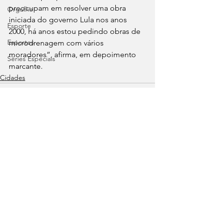
preocupam em resolver uma obra 
Orgulho
iniciada do governo Lula nos anos 
Esporte
2000, há anos estou pedindo obras de 
Esportes
microdrenagem com vários 
moradores”, afirma, em depoimento 
Séries Especiais
marcante.
Cidades
Ver tudo
Posts recentes