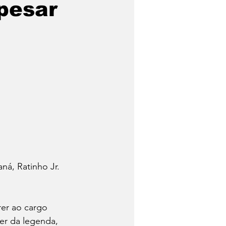
apesar
Trabalhadores
Quem foi?
Economia
ná, Ratinho Jr. 
rer ao cargo 
er da legenda, 