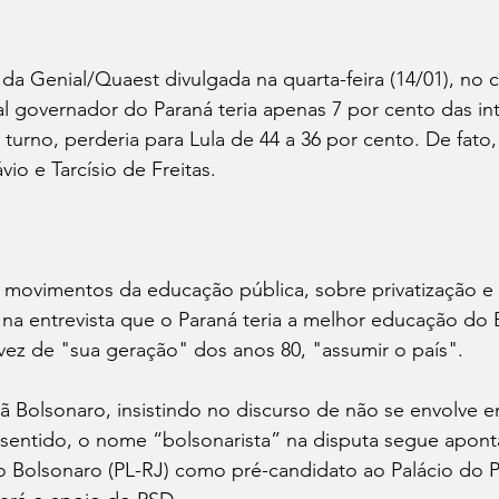
a Genial/Quaest divulgada na quarta-feira (14/01), no c
al governador do Paraná teria apenas 7 por cento das in
turno, perderia para Lula de 44 a 36 por cento. De fato
io e Tarcísio de Freitas. 
e movimentos da educação pública, sobre privatização e m
na entrevista que o Paraná teria a melhor educação do Br
ez de "sua geração" dos anos 80, "assumir o país". 
clã Bolsonaro, insistindo no discurso de não se envolve 
 sentido, o nome “bolsonarista” na disputa segue apont
o Bolsonaro (PL-RJ) como pré-candidato ao Palácio do Pl