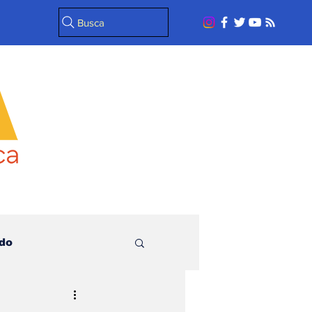
Busca
do
l