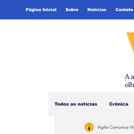
Página Inicial
Sobre
Notícias
Contato
A a
ol
Todos as notícias
Crônica
Vigília Comunica
16
Dica de Leitura
Notíci