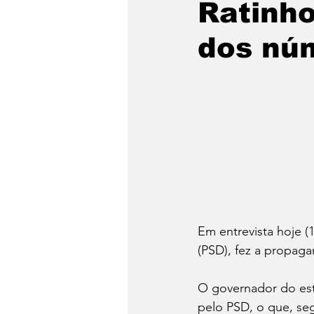
Ratinho
dos nú
Emergência Climática
Reforma Agrária
Saúd
Qual é a sua luta?
Crôn
Religião
Polícia
po
Em entrevista hoje (
(PSD), fez a propag
O governador do esta
pelo PSD, o que, seg