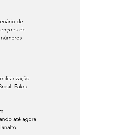
enário de 
tenções de 
, números 
ilitarização 
asil. Falou 
em 
ando até agora 
analto. 