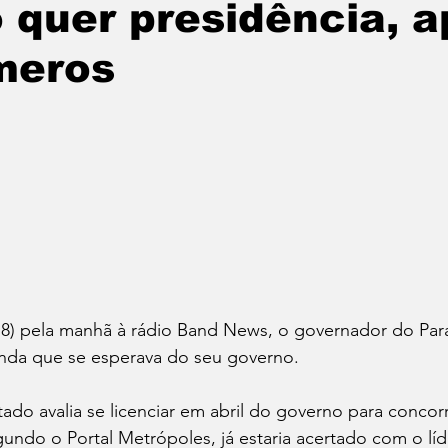
 quer presidência, 
meros
Política
Educação
Cotidiano
Cidades
e
Reportagem Especial
Direitos Humanos
ica
Cultura
Moradia
Especial
Opinião
vos
18) pela manhã à rádio Band News, o governador do Para
anda que se esperava do seu governo. 
do avalia se licenciar em abril do governo para concor
undo o Portal Metrópoles, já estaria acertado com o líd