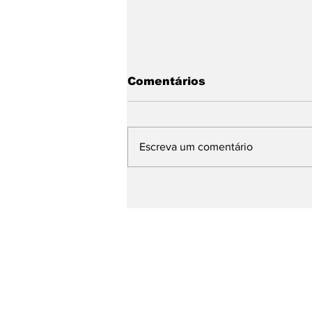
Comentários
Escreva um comentário
O Paraná tem mais de
240 mil nordestinos.
Eles votarão em quem
mandou uma cearense
"voltar para casa"?