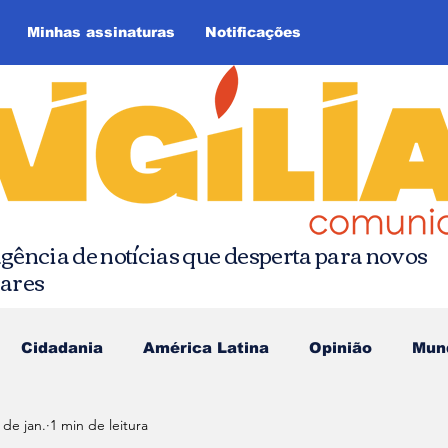
Minhas assinaturas
Notificações
gência de notícias que desperta para novos
hares
Cidadania
América Latina
Opinião
Mun
 de jan.
1 min de leitura
as da Quebrada
Comunicação Popular
Editoria