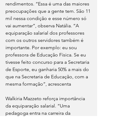
rendimentos. “Essa é uma das maiores 
preocupações que a gente tem. São 11 
mil nessa condição e esse número só 
vai aumentar”, observa Natália. “A 
equiparação salarial dos professores 
com os outros servidores também é 
importante. Por exemplo: eu sou 
professora de Educação Física. Se eu 
tivesse feito concurso para a Secretaria 
de Esporte, eu ganharia 50% a mais do 
que na Secretaria de Educação, com a 
mesma formação”, acrescenta
Walkiria Mazzeto reforça importância 
da equiparação salarial. “Uma 
pedagoga entra na carreira da 
educação ganhando R$ 4.920 para 40 
horas semanais. A mesma pedagoga, 
se fizer o concurso para a Secretaria de 