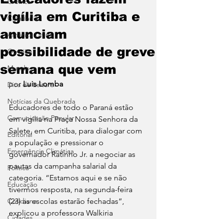
Crônica
vigília em Curitiba e
Cidadania
anunciam
América Latina
possibilidade de greve
Opinião
semana que vem
Mundo
por 
Luis Lomba
Dica de Leitura
Notícias da Quebrada
Educadores de todo o Paraná estão 
Comunicação Popular
em vigília na Praça Nossa Senhora da 
Salete, em Curitiba, para dialogar com 
Editorial
a população e pressionar o 
Emergência Climática
governador Ratinho Jr. a negociar as 
pautas da campanha salarial da 
Política
categoria. “Estamos aqui e se não 
Educação
tivermos resposta, na segunda-feira 
Cotidiano
(23) as escolas estarão fechadas”, 
explicou a professora Walkiria 
Cidades