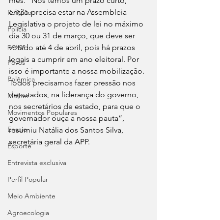
mês. “Nós temos um prazo curto, 
então precisa estar na Assembleia 
Religião
Legislativa o projeto de lei no máximo 
Polícia
dia 30 ou 31 de março, que deve ser 
povos
votado até 4 de abril, pois há prazos 
legais a cumprir em ano eleitoral. Por 
Povos
isso é importante a nossa mobilização. 
Polêmica
Todos precisamos fazer pressão nos 
deputados, na liderança do governo, 
Mulher
nos secretários de estado, para que o 
Movimentos Populares
governador ouça a nossa pauta”, 
Ensaio
resumiu Natália dos Santos Silva, 
secretária geral da APP.
Esporte
Entrevista exclusiva
Perfil Popular
Meio Ambiente
Agroecologia