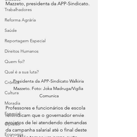
Mazzeto, presidenta da APP-Sindicato.
Trabalhadores
Reforma Agrária
Saúde
Reportagem Especial
Direitos Humanos
Quem foi?
Qual é a sua luta?
Presidenta da APP-Sindicato Walkiria 
Crônica
Mazzeto. Foto: Joka Madruga/Vigília 
Cultura
Comunica
Moradia
Professores e funcionários de escola 
Especial
reivindicam que o governador envie 
projetos de lei atendendo demandas 
Opinião
da campanha salarial até o final deste 
Economia