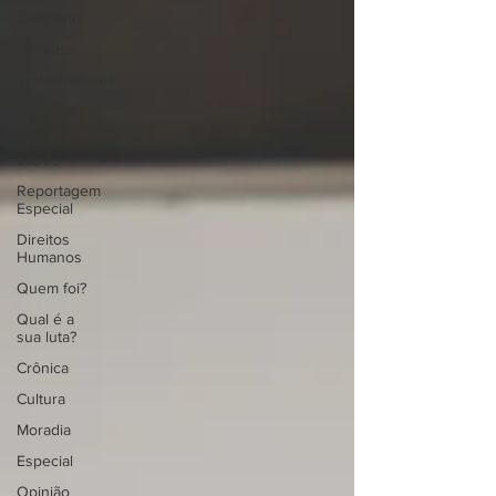
Cotidiano
Cidades
Trabalhadores
Reforma
Agrária
Saúde
Reportagem
Especial
Direitos
Humanos
Quem foi?
Qual é a
sua luta?
Crônica
Cultura
Moradia
Especial
Opinião