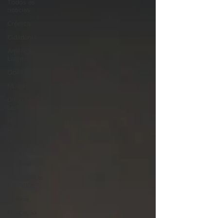
Todos as
notícias
Crônica
Cidadania
América
Latina
Opinião
Mundo
Dica de
Leitura
Notícias da
Quebrada
Comunicação
Popular
Editorial
Emergência
Climática
Política
Educação