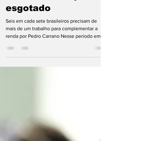
retrato de um país
esgotado
Seis em cada sete brasileiros precisam de
mais de um trabalho para complementar a
renda por Pedro Carrano Nesse período em
que crescem as mobilizações pelo fim da
escala 6 por 1, por maior tempo livre e de
lazer para os brasileiros, o que enfrenta
resistência da patronal, o livro/pesquisa
realizado pela Quaest Consultoria e Pesquisa
e assinado por Felipe Nunes, reforça a
percepção do trabalhador brasileiro como
sobrecarregado, insatisfeito, buscando mais
de um trabalho para c