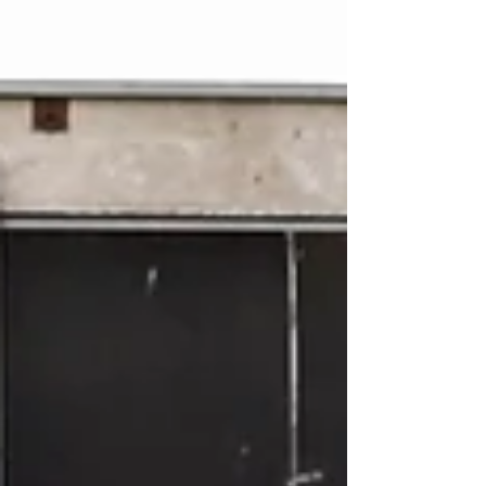
Digital e Segurança da Informação (CGD-SI).
A iniciativa tenta atender às determinações
do ministro Flávio Dino do STF que barrou o
processo de privatização da Companhia de
Tecnologia da Informação e Comunicação do
Paran