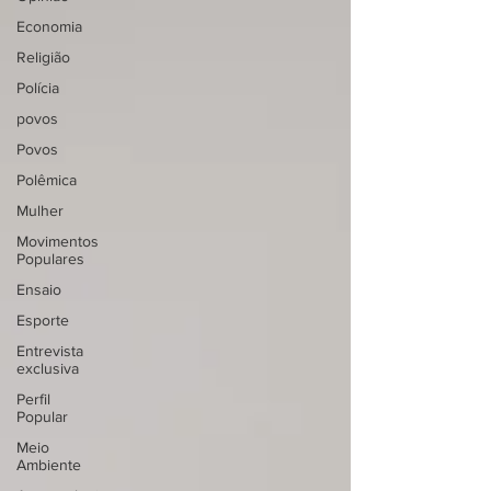
Economia
Religião
Polícia
povos
Povos
Polêmica
Mulher
Movimentos
Populares
Ensaio
Esporte
Entrevista
exclusiva
Perfil
Popular
Meio
Ambiente