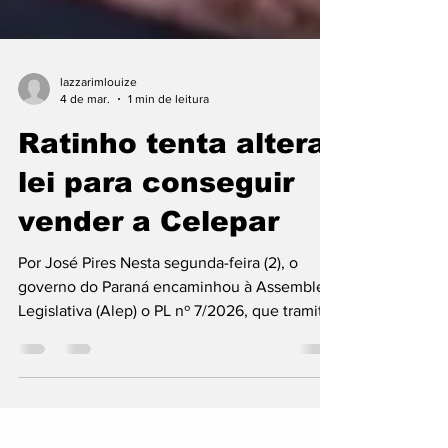
lazzarimlouize
4 de mar.
1 min de leitura
Ratinho tenta alterar
lei para conseguir
vender a Celepar
Por José Pires Nesta segunda-feira (2), o
governo do Paraná encaminhou à Assembleia
Legislativa (Alep) o PL nº 7/2026, que tramita
em regime de urgência e propõe alterações
na Lei nº 22.188/2024. O projeto modifica as
normas do Conselho Estadual de Governança