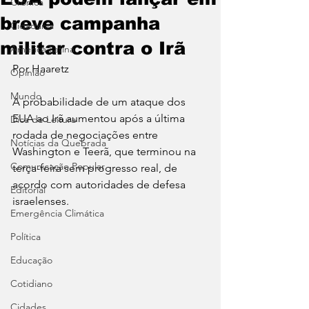
Crônica
breve campanha
Cidadania
militar contra o Irã
América Latina
Por Haaretz
Opinião
Mundo
A probabilidade de um ataque dos 
EUA ao Irã aumentou após a última 
Dica de Leitura
rodada de negociações entre 
Notícias da Quebrada
Washington e Teerã, que terminou na 
Comunicação Popular
terça-feira sem progresso real, de 
acordo com autoridades de defesa 
Editorial
israelenses.
Emergência Climática
Política
Educação
Cotidiano
Cidades