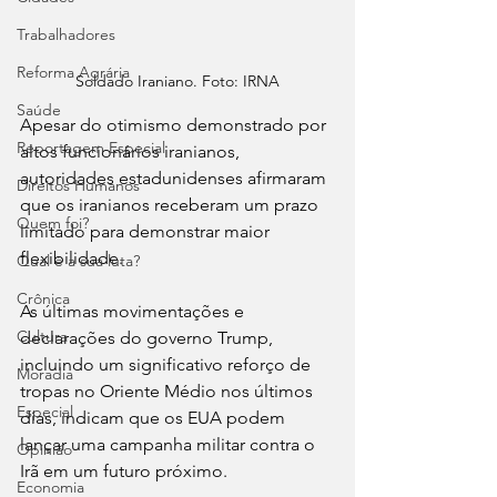
Trabalhadores
Reforma Agrária
Soldado Iraniano. Foto: IRNA
Saúde
Apesar do otimismo demonstrado por 
Reportagem Especial
altos funcionários iranianos, 
autoridades estadunidenses afirmaram 
Direitos Humanos
que os iranianos receberam um prazo 
Quem foi?
limitado para demonstrar maior 
flexibilidade.
Qual é a sua luta?
Crônica
As últimas movimentações e 
Cultura
declarações do governo Trump, 
incluindo um significativo reforço de 
Moradia
tropas no Oriente Médio nos últimos 
Especial
dias, indicam que os EUA podem 
lançar uma campanha militar contra o 
Opinião
Irã em um futuro próximo. 
Economia