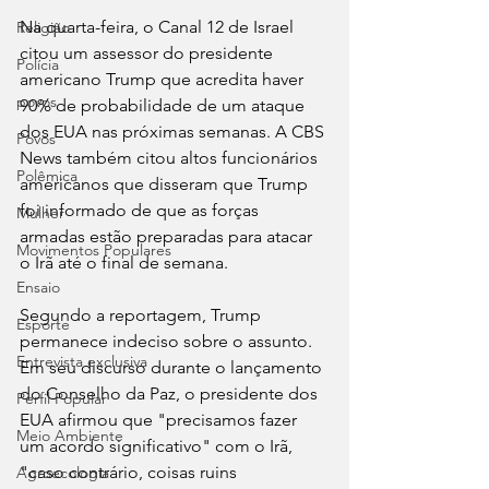
Na quarta-feira, o Canal 12 de Israel 
Religião
citou um assessor do presidente 
Polícia
americano Trump que acredita haver 
povos
90% de probabilidade de um ataque 
dos EUA nas próximas semanas. A CBS 
Povos
News também citou altos funcionários 
Polêmica
americanos que disseram que Trump 
foi informado de que as forças 
Mulher
armadas estão preparadas para atacar 
Movimentos Populares
o Irã até o final de semana.
Ensaio
Segundo a reportagem, Trump 
Esporte
permanece indeciso sobre o assunto. 
Entrevista exclusiva
Em seu discurso durante o lançamento 
do Conselho da Paz, o presidente dos 
Perfil Popular
EUA afirmou que "precisamos fazer 
Meio Ambiente
um acordo significativo" com o Irã, 
"caso contrário, coisas ruins 
Agroecologia