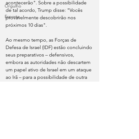
acontecerão". Sobre a possibilidade 
Orgulho
de tal acordo, Trump disse: "Vocês 
Esporte
provavelmente descobrirão nos 
próximos 10 dias".
Ao mesmo tempo, as Forças de 
Defesa de Israel (IDF) estão concluindo 
seus preparativos – defensivos, 
embora as autoridades não descartem 
um papel ativo de Israel em um ataque 
ao Irã – para a possibilidade de outra 
guerra.
Ver tudo
Posts recentes