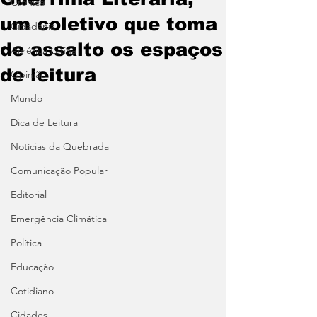
Crônica
um coletivo que toma
Cidadania
de assalto os espaços
América Latina
de leitura
Opinião
Mundo
Dica de Leitura
Notícias da Quebrada
Comunicação Popular
Editorial
Emergência Climática
Política
Educação
Cotidiano
Cidades