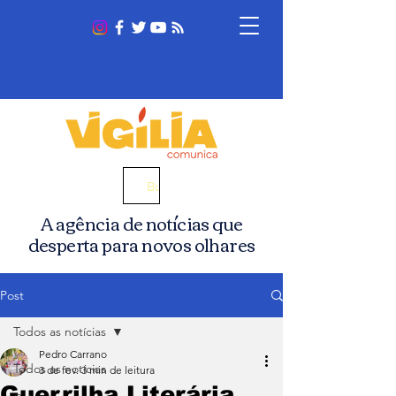
Busca
A agência de notícias que
desperta para novos olhares
Post
Todos as notícias
Pedro Carrano
Todos as notícias
3 de fev.
3 min de leitura
Guerrilha Literária,