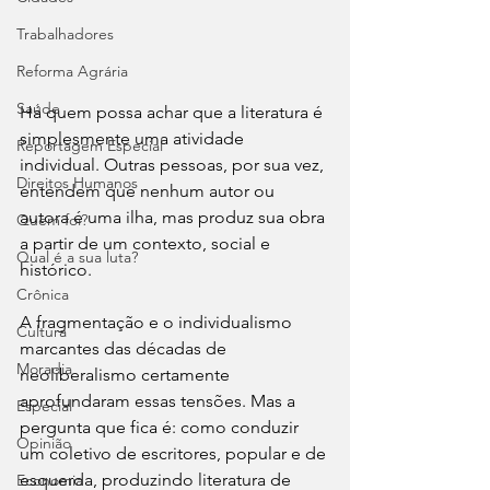
Trabalhadores
Reforma Agrária
Saúde
Há quem possa achar que a literatura é 
simplesmente uma atividade 
Reportagem Especial
individual. Outras pessoas, por sua vez, 
Direitos Humanos
entendem que nenhum autor ou 
autora é uma ilha, mas produz sua obra 
Quem foi?
a partir de um contexto, social e 
Qual é a sua luta?
histórico.  
Crônica
A fragmentação e o individualismo 
Cultura
marcantes das décadas de 
Moradia
neoliberalismo certamente 
aprofundaram essas tensões. Mas a 
Especial
pergunta que fica é: como conduzir 
Opinião
um coletivo de escritores, popular e de 
esquerda, produzindo literatura de 
Economia