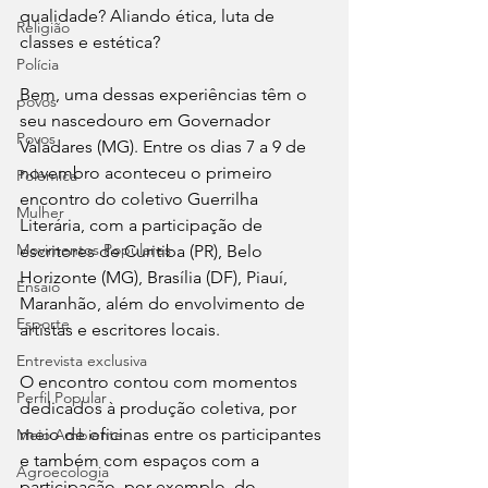
qualidade? Aliando ética, luta de 
Religião
classes e estética? 
Polícia
Bem, uma dessas experiências têm o 
povos
seu nascedouro em Governador 
Povos
Valadares (MG). Entre os dias 7 a 9 de 
novembro aconteceu o primeiro 
Polêmica
encontro do coletivo Guerrilha 
Mulher
Literária, com a participação de 
Movimentos Populares
escritores de Curitiba (PR), Belo 
Horizonte (MG), Brasília (DF), Piauí, 
Ensaio
Maranhão, além do envolvimento de 
Esporte
artistas e escritores locais.  
Entrevista exclusiva
O encontro contou com momentos 
Perfil Popular
dedicados à produção coletiva, por 
meio de oficinas entre os participantes 
Meio Ambiente
e também com espaços com a 
Agroecologia
participação, por exemplo, do 