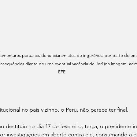
arlamentares peruanos denunciaram atos de ingerência por parte do e
onsequências diante de uma eventual vacância de Jerí (na imagem, acim
EFE 
titucional no país vizinho, o Peru, não parece ter final. 
destituiu no dia 17 de fevereiro, terça, o presidente in
, por investigações em aberto contra ele, consumando a oi