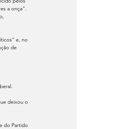
cido pelos 
res a onça”. 
o, 
ticos” e, no 
nção de 
beral. 
que deixou o 
e do Partido 