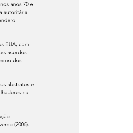
nos anos 70 e 
autoritária 
endero 
os EUA, com 
tes acordos 
verno dos 
os abstratos e 
lhadores na 
ação – 
erno (2006). 