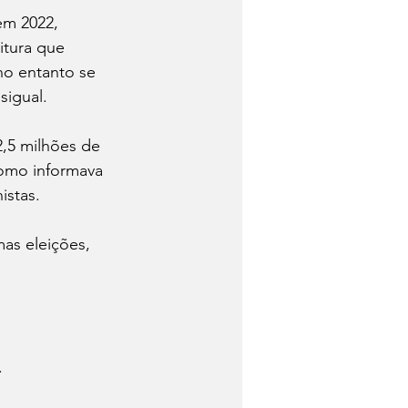
em 2022, 
itura que 
no entanto se 
igual. 
,5 milhões de 
como informava 
stas. 
as eleições, 
. 