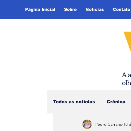
Página Inicial
Sobre
Notícias
Contato
A a
ol
Todos as notícias
Crônica
Pedro Carrano
18 d
Dica de Leitura
Notíci