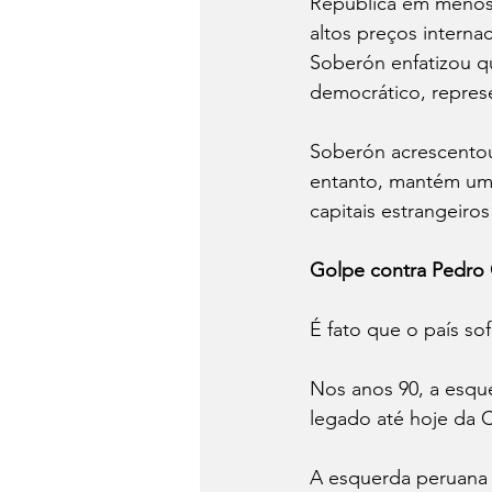
República em menos
altos preços internac
Soberón enfatizou qu
democrático, represe
Soberón acrescentou
entanto, mantém um
capitais estrangeiro
Golpe contra Pedro 
É fato que o país so
Nos anos 90, a esqu
legado até hoje da C
A esquerda peruana 