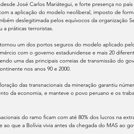
esde José Carlos Mariátegui, e forte presença no país 
om a aplicação do modelo neoliberal, imposto de forma 
 também deslegitimada pelos equívocos da organização S
a práticas terroristas. 
 tornou um dos portos seguros do modelo aplicado pel
omércio com o governo estadunidense e mais 20 diferen
sendo uma das principais correias de transmissão do go
ontinente nos anos 90 e 2000. 
loração das transnacionais da mineração garantiu númer
mento da economia, e manteve o povo peruano e os traba
nacionais do ramo ficam com até 80% dos lucros na extr
 ao que a Bolívia vivia antes da chegada do MAS ao gov