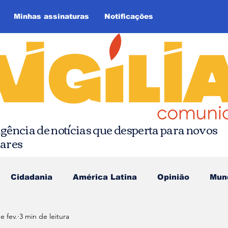
Minhas assinaturas
Notificações
gência de notícias que desperta para novos
hares
Cidadania
América Latina
Opinião
Mun
e fev.
3 min de leitura
as da Quebrada
Comunicação Popular
Editoria