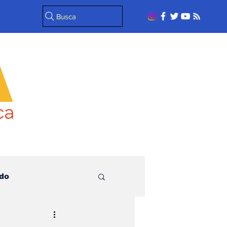
Busca
do
l