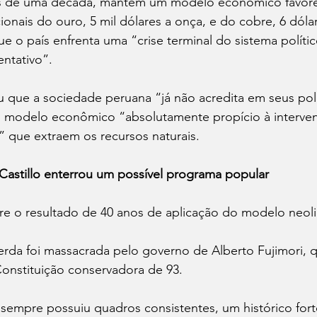
 de uma década, mantém um modelo econômico favore
ionais do ouro, 5 mil dólares a onça, e do cobre, 6 dóla
e o país enfrenta uma “crise terminal do sistema polític
ntativo”.
 que a sociedade peruana “já não acredita em seus polí
 modelo econômico “absolutamente propício à interve
s” que extraem os recursos naturais. 
Castillo enterrou um possível programa popular 
fre o resultado de 40 anos de aplicação do modelo neoli
erda foi massacrada pelo governo de Alberto Fujimori, 
onstituição conservadora de 93. 
sempre possuiu quadros consistentes, um histórico fort