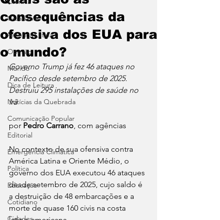
Crônica
consequências da
Cidadania
ofensiva dos EUA para
América Latina
o mundo?
Opinião
Governo Trump já fez 46 ataques no 
Mundo
Pacífico desde setembro de 2025. 
Dica de Leitura
Destruiu 295 instalações de saúde no 
Notícias da Quebrada
Irã
Comunicação Popular
por 
Pedro Carrano
, com agências
Editorial
No contexto de sua ofensiva contra 
Emergência Climática
América Latina e Oriente Médio, o 
Política
governo dos EUA executou 46 ataques 
desde setembro de 2025, cujo saldo é 
Educação
a destruição de 48 embarcações e a 
Cotidiano
morte de quase 160 civis na costa 
Cidades
latino-americana.