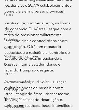
residências e 20.779 estabelecimentos 
Religião
comerciais em diversas províncias.
Polícia
Contra o Irã, o imperialismo, na forma 
povos
de consórcio EUA/Israel, segue com a 
Povos
tática de pressionar militarmente, 
Polêmica
lançando sinais contraditórios sobre 
negociação. O Irã tem mostrado 
Mulher
capacidade e resistência, controle do 
Movimentos Populares
Estreito de Ormuz, impactando a 
política interna estadunidense e 
Ensaio
levando Trump ao desgaste.
Esporte
Entrevista exclusiva
Recentemente, o Irã voltou a lançar 
múltiplas ondas de mísseis contra 
Perfil Popular
Israel, atingindo áreas urbanas (como 
Meio Ambiente
Tel Aviv) e causando destruição e 
feridos. Em resposta, Israel intensificou 
Agroecologia