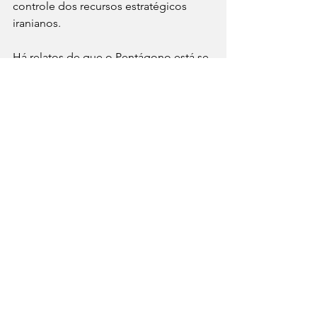
controle dos recursos estratégicos 
iranianos.
Há relatos de que o Pentágono está se 
preparando para operações terrestres 
limitadas no Irã, incluindo incursões na 
Ilha de Kharg e em locais próximos ao 
Estreito de Hormuz.
Mundo
Ver tudo
Posts recentes