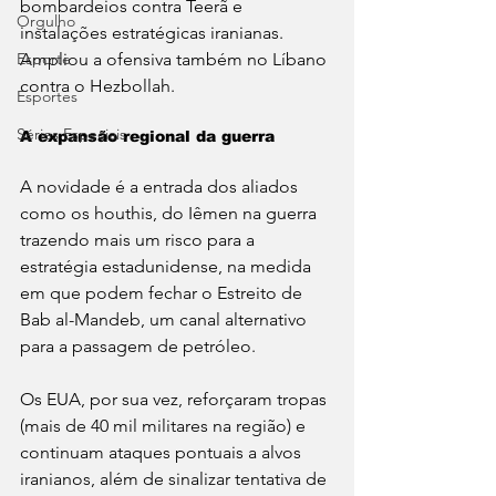
bombardeios contra Teerã e 
Orgulho
instalações estratégicas iranianas. 
Ampliou a ofensiva também no Líbano 
Esporte
contra o Hezbollah.
Esportes
Séries Especiais
A expansão regional da guerra
A novidade é a entrada dos aliados 
como os houthis, do Iêmen na guerra 
trazendo mais um risco para a 
estratégia estadunidense, na medida 
em que podem fechar o Estreito de 
Bab al-Mandeb, um canal alternativo 
para a passagem de petróleo. 
Os EUA, por sua vez, reforçaram tropas 
(mais de 40 mil militares na região) e 
continuam ataques pontuais a alvos 
iranianos, além de sinalizar tentativa de 