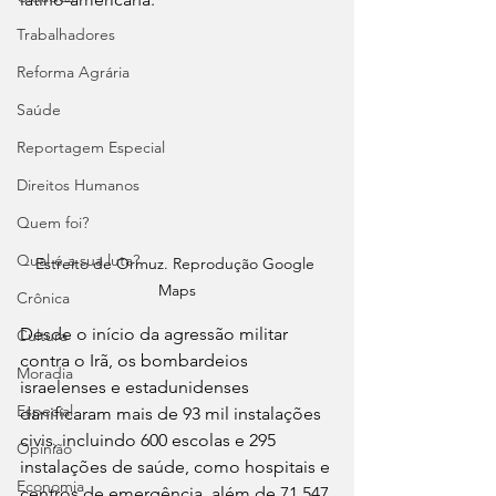
Trabalhadores
Reforma Agrária
Saúde
Reportagem Especial
Direitos Humanos
Quem foi?
Qual é a sua luta?
Estreito de Ormuz. Reprodução Google 
Maps
Crônica
Desde o início da agressão militar 
Cultura
contra o Irã, os bombardeios 
Moradia
israelenses e estadunidenses 
Especial
danificaram mais de 93 mil instalações 
civis, incluindo 600 escolas e 295 
Opinião
instalações de saúde, como hospitais e 
Economia
centros de emergência, além de 71.547 