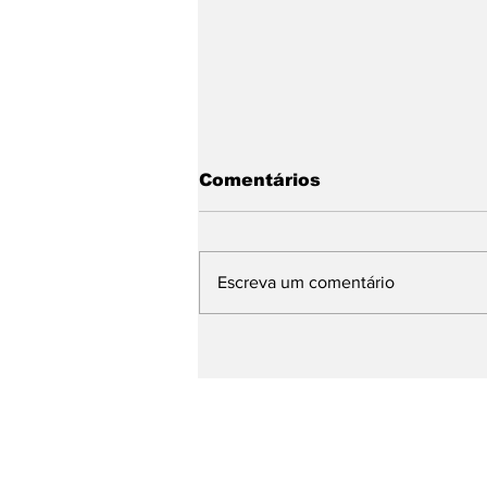
Comentários
Escreva um comentário
O Paraná tem mais de
240 mil nordestinos.
Eles votarão em quem
mandou uma cearense
"voltar para casa"?