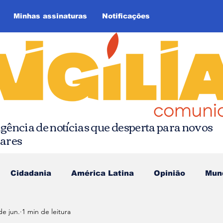
Minhas assinaturas
Notificações
gência de notícias que desperta para novos
hares
Cidadania
América Latina
Opinião
Mun
de jun.
1 min de leitura
as da Quebrada
Comunicação Popular
Editoria