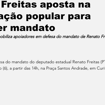
Freitas aposta na
ação popular para
Política
Educação
Cotidiano
Cidades
er mandato
e
Reportagem Especial
Direitos Humanos
obiliza apoiadores em defesa do mandato de Renato Fr
ica
Cultura
Moradia
Especial
Opinião
sa do mandato do deputado estadual Renato Freitas (PT
 (6), a partir das 14h, na Praça Santos Andrade, em Curi
vos