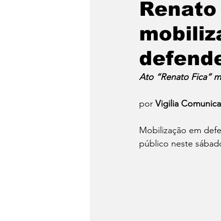
Renato 
mobiliz
Emergência Climática
defend
Reforma Agrária
Saúd
Ato “Renato Fica” m
por 
Vigilia Comunica
Qual é a sua luta?
Crôn
Mobilização em defe
público neste sábado
Religião
Polícia
po