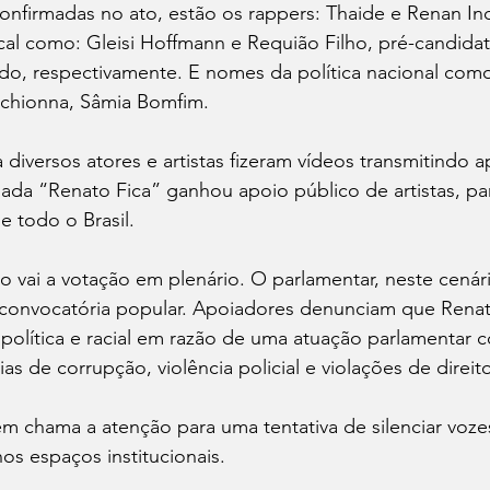
onfirmadas no ato, estão os rappers: Thaide e Renan Inq
cal como: Gleisi Hoffmann e Requião Filho, pré-candida
do, respectivamente. E nomes da política nacional como
chionna, Sâmia Bomfim.
diversos atores e artistas fizeram vídeos transmitindo a
lada “Renato Fica” ganhou apoio público de artistas, pa
de todo o Brasil.
 vai a votação em plenário. O parlamentar, neste cenári
 convocatória popular. Apoiadores denunciam que Renato
política e racial em razão de uma atuação parlamentar c
s de corrupção, violência policial e violações de direi
m chama a atenção para uma tentativa de silenciar voze
nos espaços institucionais.