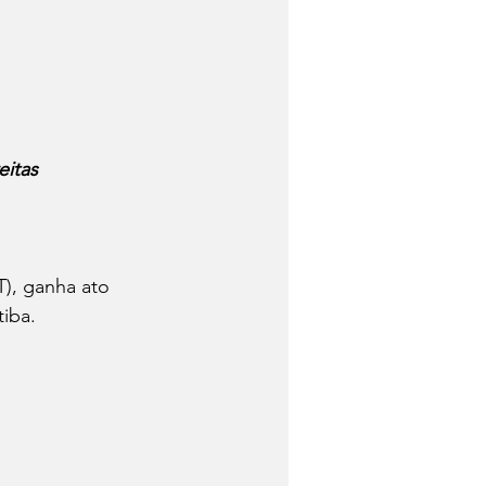
Trabalhadores
Quem foi?
eitas
Economia
), ganha ato 
tiba.