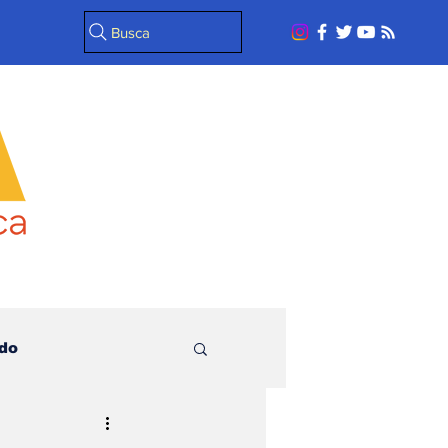
Busca
do
l