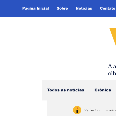
Página Inicial
Sobre
Notícias
Contato
A a
ol
Todos as notícias
Crônica
Vigília Comunica
6 
Dica de Leitura
Notíci