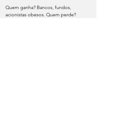
Quem ganha? Bancos, fundos, 
acionistas obesos. Quem perde? 
Municípios, produtores, famílias 
despejadas, o povo que paga caro 
para ficar no escuro, o Estado que 
abdica da soberania energética. 
Liberalismo de salão: privatiza o lucro, 
socializa o sofrimento.
No FEBEAPAR, a Copel leva o troféu 
máximo: Apagão Lucrativo com 
Despejo Social. Sérgio Porto diria, 
com aquele riso ácido: venderam a luz, 
apagaram casas — e o Paraná, 
disciplinado, ainda aplaude na 
penumbra.
Nilton Gonzaga é dirigente da União 