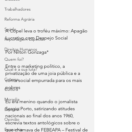
Trabalhadores
Reforma Agrária
Saúde
A Copel leva o troféu máximo: Apagão 
Lucrativo com Despejo Social
Reportagem Especial
Direitos Humanos
Por Nilton Gonzaga*
Quem foi?
Entre o marketing político, a 
Qual é a sua luta?
privatização de uma joia pública e a 
Crônica
conta social empurrada para os mais 
pobres
Cultura
Moradia
Eu era menino quando o jornalista 
Sergio Porto, satirizando atitudes 
Especial
nacionais ao final dos anos 1960, 
Opinião
escrevia textos antológicos sobre o 
Economia
que chamava de FEBEAPA – Festival de 