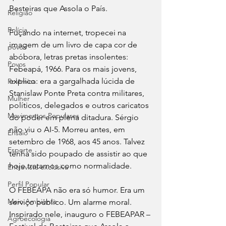
Besteiras que Assola o País. 
Religião
Polícia
Fuçando na internet, tropecei na 
imagem de um livro de capa cor de 
povos
abóbora, letras pretas insolentes: 
Povos
Febeapá, 1966. Para os mais jovens, 
explico: era a gargalhada lúcida de 
Polêmica
Stanislaw Ponte Preta contra militares, 
Mulher
políticos, delegados e outros caricatos 
Movimentos Populares
do poder em plena ditadura. Sérgio 
não viu o AI-5. Morreu antes, em 
Ensaio
setembro de 1968, aos 45 anos. Talvez 
Esporte
tenha sido poupado de assistir ao que 
hoje tratamos como normalidade.
Entrevista exclusiva
Perfil Popular
O FEBEAPA não era só humor. Era um 
Meio Ambiente
serviço público. Um alarme moral. 
Inspirado nele, inauguro o FEBEAPAR – 
Agroecologia