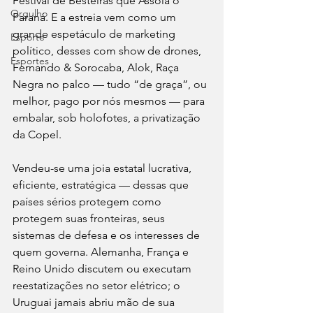
Festival de Besteiras que Assola o 
Orgulho
Paraná. E a estreia vem como um 
grande espetáculo de marketing 
Esporte
político, desses com show de drones, 
Esportes
Fernando & Sorocaba, Alok, Raça 
Negra no palco — tudo “de graça”, ou 
melhor, pago por nós mesmos — para 
embalar, sob holofotes, a privatização 
da Copel.
Vendeu-se uma joia estatal lucrativa, 
eficiente, estratégica — dessas que 
países sérios protegem como 
protegem suas fronteiras, seus 
sistemas de defesa e os interesses de 
quem governa. Alemanha, França e 
Reino Unido discutem ou executam 
reestatizações no setor elétrico; o 
Uruguai jamais abriu mão de sua 