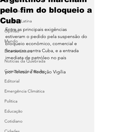
Crônica
pelo fim do bloqueio a
Cidadania
Cuba
América Latina
Entre as principais exigências 
Opinião
estiveram o pedido pela suspensão do 
Mundo
bloqueio econômico, comercial e 
financeiro contra Cuba, e a entrada 
Dica de Leitura
imediata de petróleo no país
Notícias da Quebrada
Comunicação Popular
por Telesur e Redação Vigília 
Editorial
Emergência Climática
Política
Educação
Cotidiano
Cidades