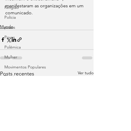
manifestaram as organizações em um 
Religião
comunicado. 
Polícia
Mundo
povos
Povos
Polêmica
Mulher
Movimentos Populares
Ver tudo
Posts recentes
Ensaio
Esporte
Entrevista exclusiva
Perfil Popular
Meio Ambiente
Agroecologia