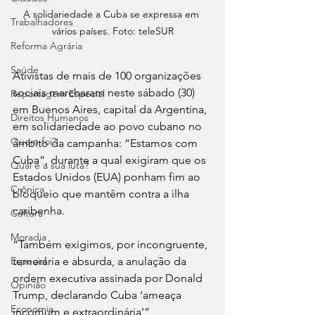
A solidariedade a Cuba se expressa em 
Trabalhadores
vários países. Foto: teleSUR
Reforma Agrária
Saúde
Ativistas de mais de 100 organizações 
sociais marcharam neste sábado (30) 
Reportagem Especial
em Buenos Aires, capital da Argentina, 
Direitos Humanos
em solidariedade ao povo cubano no 
Quem foi?
âmbito da campanha: “Estamos com 
Cuba”, durante a qual exigiram que os 
Qual é a sua luta?
Estados Unidos (EUA) ponham fim ao 
Crônica
bloqueio que mantêm contra a ilha 
caribenha.
Cultura
Moradia
“Também exigimos, por incongruente, 
temerária e absurda, a anulação da 
Especial
ordem executiva assinada por Donald 
Opinião
Trump, declarando Cuba ‘ameaça 
Economia
incomum e extraordinária’”, 