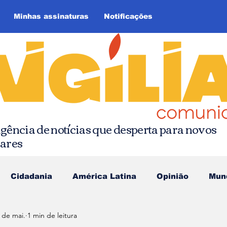
Minhas assinaturas
Notificações
gência de notícias que desperta para novos
hares
Cidadania
América Latina
Opinião
Mun
 de mai.
1 min de leitura
as da Quebrada
Comunicação Popular
Editoria