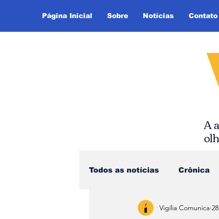
Página Inicial
Sobre
Notícias
Contato
A a
ol
Todos as notícias
Crônica
Vigília Comunica
28
Dica de Leitura
Notíci