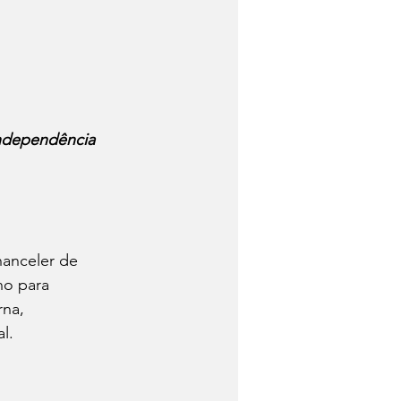
Trabalhadores
Quem foi?
 independência 
Economia
hanceler de 
no para 
rna, 
l.