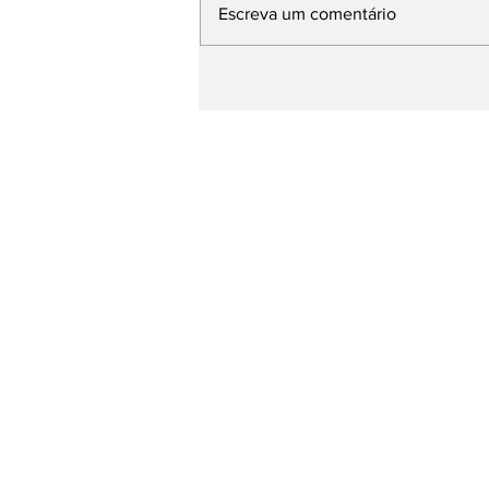
Escreva um comentário
Comitê retoma ações
de solidariedade
internacional