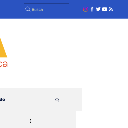
Busca
do
l