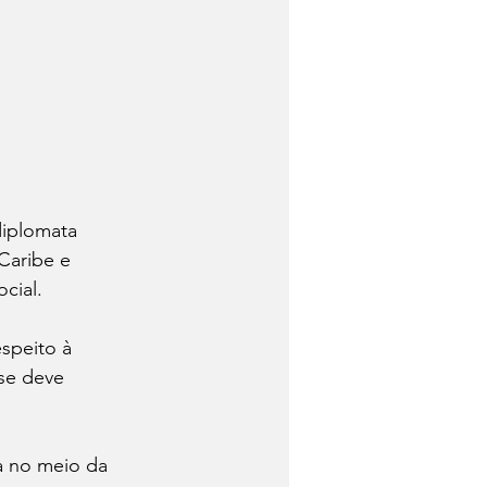
diplomata 
Caribe e 
cial.
espeito à 
se deve 
a no meio da 