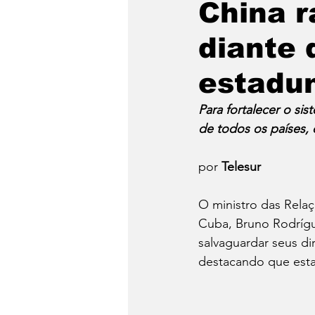
China r
diante 
Emergência Climática
estadu
Reforma Agrária
Saúd
Para fortalecer o sis
de todos os países, 
Qual é a sua luta?
Crôn
por 
Telesur
O ministro das Relaç
Religião
Polícia
po
Cuba, Bruno Rodrígu
salvaguardar seus di
destacando que esta