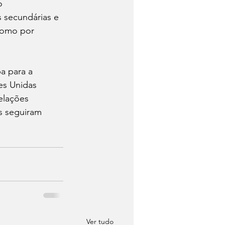
o 
 secundárias e 
como por 
a para a 
es Unidas 
elações 
s seguiram 
Ver tudo