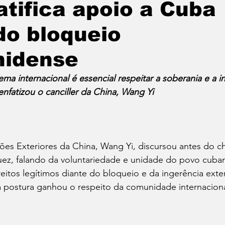
atifica apoio a Cuba
do bloqueio
Política
Educação
Cotidiano
Cidades
nidense
e
Reportagem Especial
Direitos Humanos
tema internacional é essencial respeitar a soberania e a
enfatizou o canciller da China, Wang Yi
ica
Cultura
Moradia
Especial
Opinião
ões Exteriores da China, Wang Yi, discursou antes do c
vos
ez, falando da voluntariedade e unidade do povo cuba
reitos legítimos diante do bloqueio e da ingerência exte
 postura ganhou o respeito da comunidade internaciona