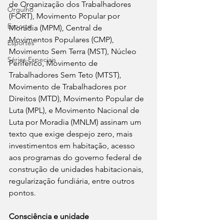
de Organização dos Trabalhadores 
Orgulho
(FORT), Movimento Popular por 
Esporte
Moradia (MPM), Central de 
Movimentos Populares (CMP), 
Esportes
Movimento Sem Terra (MST), Núcleo 
Séries Especiais
Periférico, Movimento de 
Trabalhadores Sem Teto (MTST), 
Movimento de Trabalhadores por 
Direitos (MTD), Movimento Popular de 
Luta (MPL), e Movimento Nacional de 
Luta por Moradia (MNLM) assinam um 
texto que exige despejo zero, mais 
investimentos em habitação, acesso 
aos programas do governo federal de 
construção de unidades habitacionais, 
regularização fundiária, entre outros 
pontos. 
Consciência e unidade 