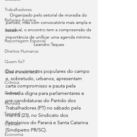
Trabalhadores
Organizado pelo setorial de moradia do 
Reforma Agrária
partido, mas com convocatória mais ampla e 
estadual, o encontro tem a compreensão da 
Saúde
importância de unificar uma agenda mínima. 
Reportagem Especial
Leandro Taques
Direitos Humanos
Quem foi?
Dez movimentos populares do campo 
Qual é a sua luta?
e, sobretudo, urbanos, apresentam 
Crônica
carta compromisso e pauta pela 
Cultura
moradia digna para parlamentares e 
pré-candidaturas do Partido dos 
Moradia
Trabalhadores (PT) no sábado pela 
Especial
manhã (23), no Sindicato dos 
Petroleiros do Paraná e Santa Catarina 
Opinião
(Sindipetro PR/SC). 
Economia