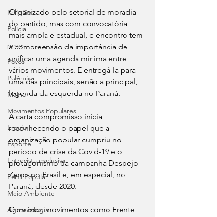
Organizado pelo setorial de moradia 
Religião
do partido, mas com convocatória 
Polícia
mais ampla e estadual, o encontro tem 
povos
a compreensão da importância de 
unificar uma agenda mínima entre 
Povos
vários movimentos. E entregá-la para 
Polêmica
uma das principais, senão a principal, 
legenda da esquerda no Paraná. 
Mulher
Movimentos Populares
A carta compromisso inicia 
Ensaio
reconhecendo o papel que a 
organização popular cumpriu no 
Esporte
período de crise da Covid-19 e o 
Entrevista exclusiva
protagonismo da campanha Despejo 
Zero - no Brasil e, em especial, no 
Perfil Popular
Paraná, desde 2020. 
Meio Ambiente
Com isso, movimentos como Frente 
Agroecologia