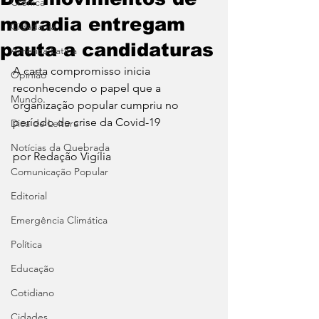
Crônica
moradia entregam
Cidadania
pauta a candidaturas
América Latina
A carta compromisso inicia 
Opinião
reconhecendo o papel que a 
Mundo
organização popular cumpriu no 
período de crise da Covid-19
Dica de Leitura
Notícias da Quebrada
por Redação Vigília 
Comunicação Popular
Editorial
Emergência Climática
Política
Educação
Cotidiano
Cidades