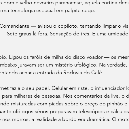
o bom e velho nevoeiro paranaense, aquela cortina den
orma tecnologia espacial em palpite cego.
 Comandante — avisou o copiloto, tentando limpar o vis
— Sete graus lá fora. Sensação de três. E uma umidade
pio. Ligou os faróis de milha do disco voador — os mes
mbaixo juravam ser um mistério ufológico. Na verdade, 
tentando achar a entrada da Rodovia do Café.
rnet fazia o seu papel. Celular em riste, o influenciador l
 para milhares de pessoas. Nos comentários da live, o 
undo misturadas com piadas sobre o preço do pinhão e 
uanto ufólogos sérios preparavam telescópios e cálculo
ão nos morros, a realidade a bordo era dramática. O mot