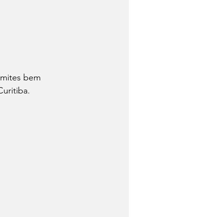
Trabalhadores
Quem foi?
imites bem 
uritiba.
Economia