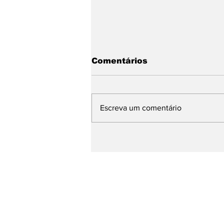
Comentários
Escreva um comentário
Riscos psicossociais
nas empresas são coisa
séria