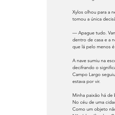
Xylos olhou para a n
tomou a única decis
— Apague tudo. Vamos
dentro de casa e a n
que lá pelo menos é
A nave sumiu na escu
decifrando o signifi
Campo Largo seguiu s
estava por vir.
Minha paixão há de b
No céu de uma cidad
Como um objeto não iden