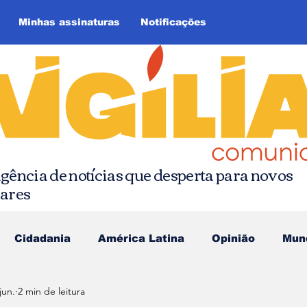
Minhas assinaturas
Notificações
gência de notícias que desperta para novos
hares
Cidadania
América Latina
Opinião
Mun
jun.
2 min de leitura
as da Quebrada
Comunicação Popular
Editoria