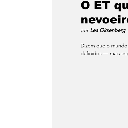
O ET qu
nevoeir
Emergência Climática
por 
Lea Oksenberg
Reforma Agrária
Saúd
Dizem que o mundo é
definidos — mais es
Qual é a sua luta?
Crôn
Religião
Polícia
po