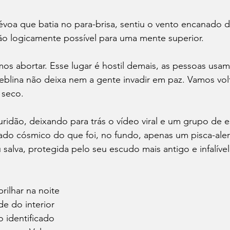
évoa que batia no para-brisa, sentiu o vento encanado 
ão logicamente possível para uma mente superior.
 abortar. Esse lugar é hostil demais, as pessoas usam
eblina não deixa nem a gente invadir em paz. Vamos volt
 seco.
ridão, deixando para trás o vídeo viral e um grupo de e
cado cósmico do que foi, no fundo, apenas um pisca-alert
alva, protegida pelo seu escudo mais antigo e infalível
rilhar na noite
e do interior
tificado                          