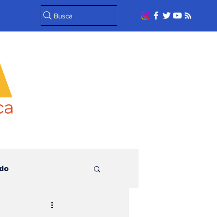
Busca
do
l