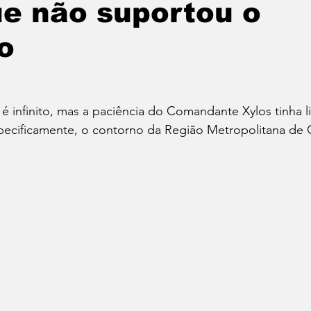
e não suportou o
o
Política
Educação
Cotidiano
Cidades
e
Reportagem Especial
Direitos Humanos
 infinito, mas a paciência do Comandante Xylos tinha l
pecificamente, o contorno da Região Metropolitana de C
ica
Cultura
Moradia
Especial
Opinião
vos