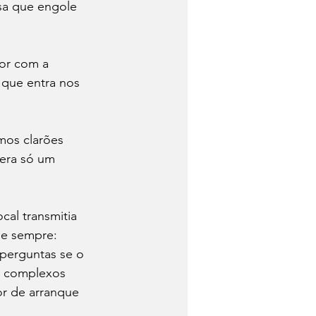
sa que engole 
or com a 
 que entra nos 
mos clarões 
era só um 
ocal transmitia 
de sempre: 
perguntas se o 
s complexos 
or de arranque 