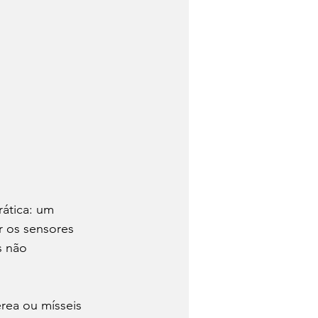
ática: um 
r os sensores 
s não 
rea ou mísseis 