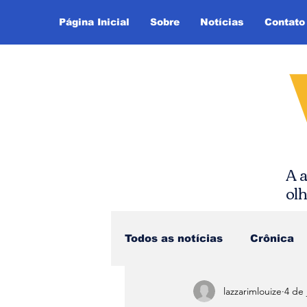
Página Inicial
Sobre
Notícias
Contato
A a
ol
Todos as notícias
Crônica
lazzarimlouize
4 de 
Dica de Leitura
Notíci