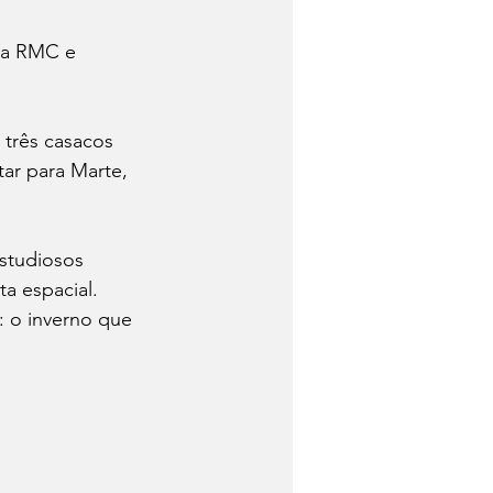
da RMC e 
 três casacos 
ar para Marte, 
studiosos 
a espacial. 
: o inverno que 