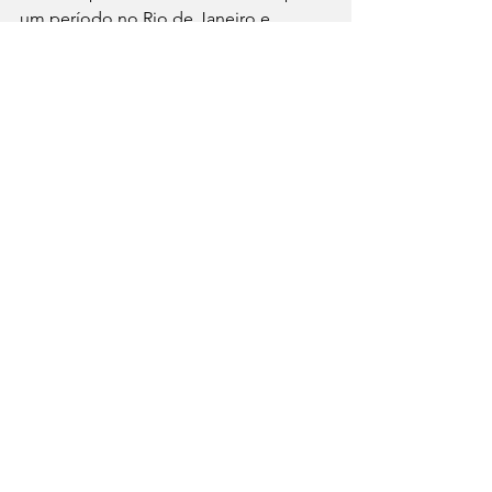
um período no Rio de Janeiro e 
depois retornou à capital paranaense.
Odelair Rodrigues morreu em 1º de 
julho de 2003, aos 68 anos.
Mulher
Ver tudo
Posts recentes