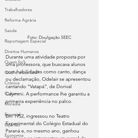
Trabalhadores
Reforma Agrária
Saúde
Foto: Divulgação SEEC
Reportagem Especial
Direitos Humanos
Durante uma atividade proposta por 
Quem foi?
uma professora, que buscava alunos 
com habilidades como canto, dança 
Qual é a sua luta?
ou declamação, Odelair se apresentou 
Crônica
cantando “Vatapá”, de Dorival 
Cultura
Caymmi. A performance lhe garantiu a 
primeira experiência no palco. 
Moradia
Especial
Em 1952, ingressou no Teatro 
Experimental do Colégio Estadual do 
Opinião
Paraná e, no mesmo ano, ganhou 
Economia