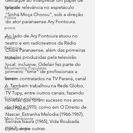
destaque ao interpretar um papel de 
grande relevância no espetáculo 
Religião
“Sinhá Moça Chorou”, sob a direção 
Polícia
do ator paranaense Ary Fontoura. 
povos
Ao lado de Ary Fontoura atuou no 
Povos
teatro e em radioteatros da Rádio 
Polêmica
Clube Paranaense, além das primeiras 
novelas produzidas pela televisão 
Mulher
local, inclusive, Odelair fez parte do 
Movimentos Populares
primeiro “time” de profissionais a 
Ensaio
serem contratados na TV Paraná, canal 
6. Também trabalhou na Rede Globo, 
Esporte
TV Tupy, entre outros canais, fazendo 
Entrevista exclusiva
novelas que foram sucesso nos anos 
de 1960 e 1970, como em O Direito de 
Perfil Popular
Nascer, Estranha Melodia (1966-1967), 
Meio Ambiente
Escrava Isaura (1965), Vida Roubada 
(1967), entre outras.
Agroecologia