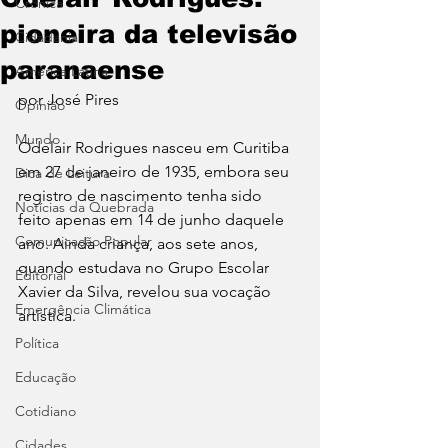
Crônica
pioneira da televisão
Cidadania
paranaense
América Latina
por José Pires
Opinião
Mundo
Odelair Rodrigues nasceu em Curitiba 
em 27 de janeiro de 1935, embora seu 
Dica de Leitura
registro de nascimento tenha sido 
Notícias da Quebrada
feito apenas em 14 de junho daquele 
Comunicação Popular
ano. Ainda criança, aos sete anos, 
quando estudava no Grupo Escolar 
Editorial
Xavier da Silva, revelou sua vocação 
Emergência Climática
artística. 
Política
Educação
Cotidiano
Cidades