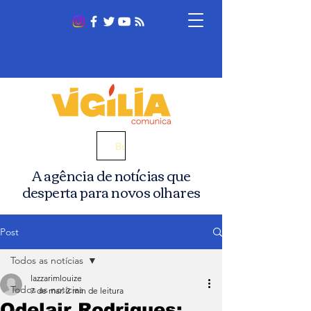
Busca
A agência de notícias que
desperta para novos olhares
Post
Todos as notícias
lazzarimlouize
Todos as notícias
7 de mar.
2 min de leitura
Odelair Rodrigues: