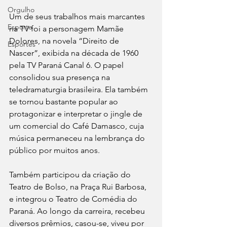
Orgulho
Um de seus trabalhos mais marcantes 
Esporte
na TV foi a personagem Mamãe 
Dolores, na novela “Direito de 
Esportes
Nascer”, exibida na década de 1960 
pela TV Paraná Canal 6. O papel 
consolidou sua presença na 
teledramaturgia brasileira. Ela também 
se tornou bastante popular ao 
protagonizar e interpretar o jingle de 
um comercial do Café Damasco, cuja 
música permaneceu na lembrança do 
público por muitos anos.
Também participou da criação do 
Teatro de Bolso, na Praça Rui Barbosa, 
e integrou o Teatro de Comédia do 
Paraná. Ao longo da carreira, recebeu 
diversos prêmios, casou-se, viveu por 