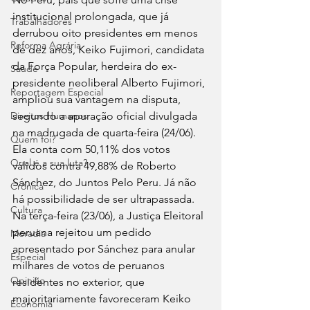
institucional prolongada, que já 
Trabalhadores
derrubou oito presidentes em menos 
Reforma Agrária
de dez anos, Keiko Fujimori, candidata 
da Força Popular, herdeira do ex-
Saúde
presidente neoliberal Alberto Fujimori, 
Reportagem Especial
ampliou sua vantagem na disputa, 
Direitos Humanos
segundo a apuração oficial divulgada 
na madrugada de quarta-feira (24/06). 
Quem foi?
Ela conta com 50,11% dos votos 
Qual é a sua luta?
válidos contra 49,88% de Roberto 
Sánchez, do Juntos Pelo Peru. Já não 
Crônica
há possibilidade de ser ultrapassada. 
Cultura
Na terça-feira (23/06), a Justiça Eleitoral 
peruana rejeitou um pedido 
Moradia
apresentado por Sánchez para anular 
Especial
milhares de votos de peruanos 
Opinião
residentes no exterior, que 
majoritariamente favoreceram Keiko 
Economia