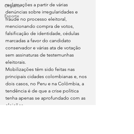
reclamações a partir de várias 
Orgulho
denúncias sobre irregularidades e 
Esporte
fraude no processo eleitoral, 
mencionando compra de votos, 
falsificação de identidade, cédulas 
marcadas a favor do candidato 
conservador e várias ata de votação 
sem assinaturas de testemunhas 
eleitorais.
Mobilizações têm sido feitas nas 
principais cidades colombianas e, nos 
dois casos, no Peru e na Colômbia, a 
tendência é de que a crise política 
tenha apenas se aprofundado com as 
eleições.
Política
América Latina