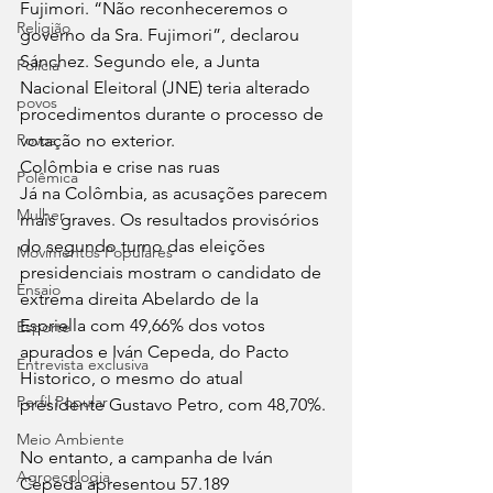
Fujimori. “Não reconheceremos o 
Religião
governo da Sra. Fujimori”, declarou 
Sánchez. Segundo ele, a Junta 
Polícia
Nacional Eleitoral (JNE) teria alterado 
povos
procedimentos durante o processo de 
Povos
votação no exterior. 
Colômbia e crise nas ruas 
Polêmica
Já na Colômbia, as acusações parecem 
Mulher
mais graves. Os resultados provisórios 
do segundo turno das eleições 
Movimentos Populares
presidenciais mostram o candidato de 
Ensaio
extrema direita Abelardo de la 
Espriella com 49,66% dos votos 
Esporte
apurados e Iván Cepeda, do Pacto 
Entrevista exclusiva
Historico, o mesmo do atual 
Perfil Popular
presidente Gustavo Petro, com 48,70%. 
Meio Ambiente
No entanto, a campanha de Iván 
Agroecologia
Cepeda apresentou 57.189 