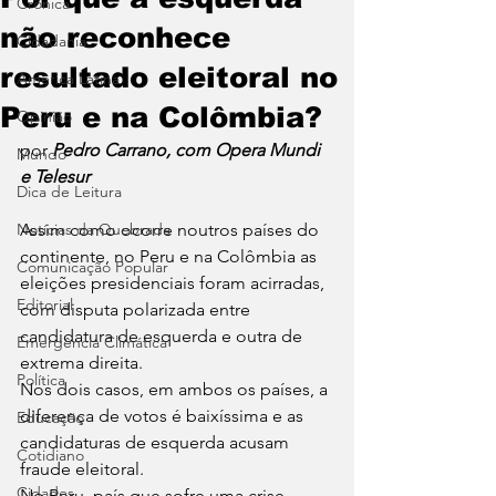
Crônica
não reconhece
Cidadania
resultado eleitoral no
América Latina
Peru e na Colômbia?
Opinião
por 
Pedro Carrano, com Opera Mundi 
Mundo
e Telesur
Dica de Leitura
Notícias da Quebrada
Assim como ocorre noutros países do 
continente, no Peru e na Colômbia as 
Comunicação Popular
eleições presidenciais foram acirradas, 
Editorial
com disputa polarizada entre 
candidatura de esquerda e outra de 
Emergência Climática
extrema direita.
Política
Nos dois casos, em ambos os países, a 
diferença de votos é baixíssima e as 
Educação
candidaturas de esquerda acusam 
Cotidiano
fraude eleitoral. 
Cidades
No Peru, país que sofre uma crise 