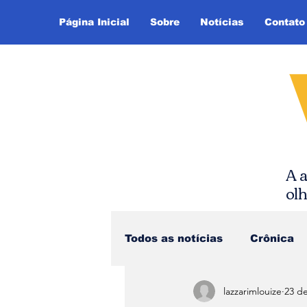
Página Inicial
Sobre
Notícias
Contato
A a
ol
Todos as notícias
Crônica
lazzarimlouize
23 de
Dica de Leitura
Notíci