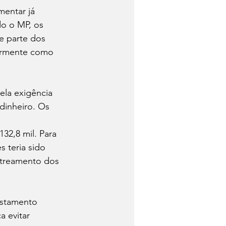
entar já 
o o MP, os 
e parte dos 
larmente como 
ela exigência 
dinheiro. Os 
2,8 mil. Para 
 teria sido 
streamento dos 
astamento 
 evitar 