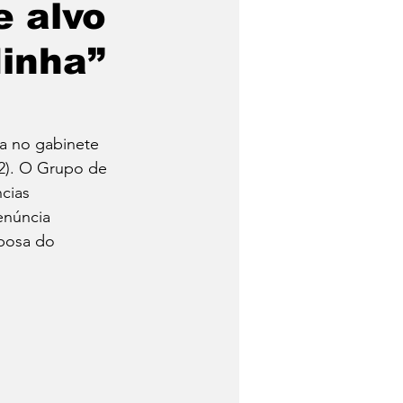
 alvo
inha”
Trabalhadores
Quem foi?
a no gabinete 
22). O Grupo de 
cias 
Economia
enúncia 
sposa do 