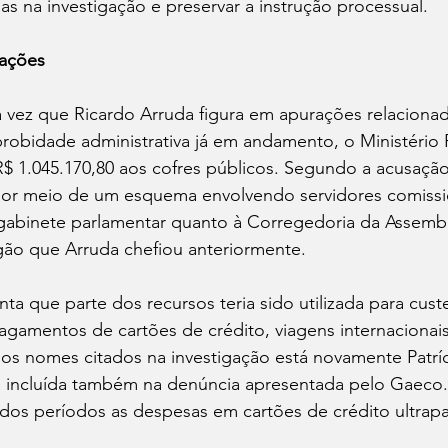
ias na investigação e preservar a instrução processual.
gações
a vez que Ricardo Arruda figura em apurações relaciona
obidade administrativa já em andamento, o Ministério 
R$ 1.045.170,80 aos cofres públicos. Segundo a acusaçã
 por meio de um esquema envolvendo servidores comiss
gabinete parlamentar quanto à Corregedoria da Assemble
gão que Arruda chefiou anteriormente.
ta que parte dos recursos teria sido utilizada para cust
agamentos de cartões de crédito, viagens internacionais
os nomes citados na investigação está novamente Patríc
 incluída também na denúncia apresentada pelo Gaeco
dos períodos as despesas em cartões de crédito ultrapa