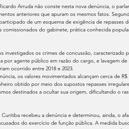
cardo Arruda não conste nesta nova denúncia, o parlam
entos anteriores que apuram os mesmos fatos. Segund
participado de um esquema de exigência de repasses d
res comissionados do gabinete, prática conhecida popu
os investigados os crimes de concussão, caracterizado p
a por agente público em razão do cargo, e lavagem de 
eriam ocorrido entre 2018 e 2023.
úncia, os valores movimentados alcançam cerca de R$ 13
heiro obtido por meio dos supostos repasses irregulares
mos destinados a ocultar sua origem, dificultando o ra
e Curitiba recebeu a denúncia e determinou, ainda, o af
cusados do exercício de função pública. A medida busca