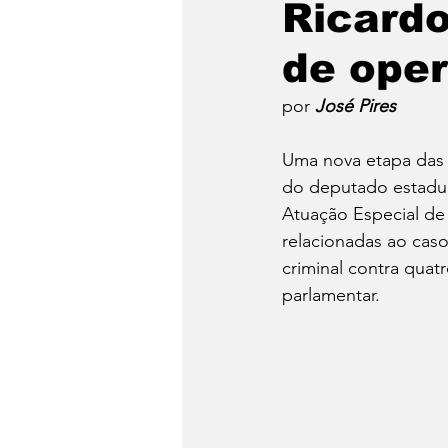
Ricardo
de oper
Emergência Climática
por 
José Pires  
Reforma Agrária
Saúd
Uma nova etapa das 
do deputado estadual
Atuação Especial de
Qual é a sua luta?
Crôn
relacionadas ao caso
criminal contra quat
parlamentar.
Religião
Polícia
po