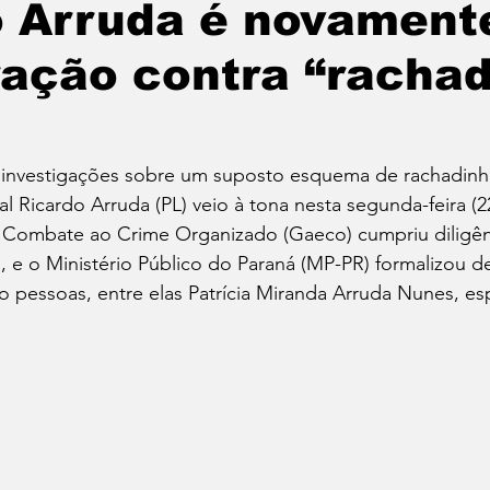
 Arruda é novamente
ação contra “rachad
Política
Educação
Cotidiano
Cidades
e
Reportagem Especial
Direitos Humanos
investigações sobre um suposto esquema de rachadinh
 Ricardo Arruda (PL) veio à tona nesta segunda-feira (
 Combate ao Crime Organizado (Gaeco) cumpriu diligên
ica
Cultura
Moradia
Especial
Opinião
, e o Ministério Público do Paraná (MP-PR) formalizou d
ro pessoas, entre elas Patrícia Miranda Arruda Nunes, e
vos