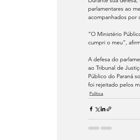
Durante sua defesa,
parlamentares ao me
acompanhados por ór
“O Ministério Públi
cumpri o meu”, afir
A defesa do parlamen
ao Tribunal de Justi
Público do Paraná s
foi rejeitado pelos
Política