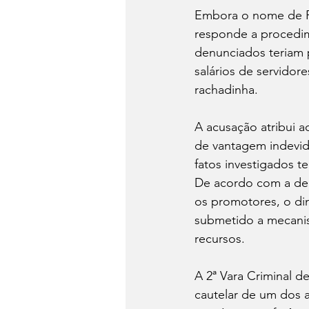
Embora o nome de Ri
responde a procedim
denunciados teriam 
salários de servido
rachadinha.
A acusação atribui a
de vantagem indevid
fatos investigados t
De acordo com a den
os promotores, o din
submetido a mecanis
recursos.
A 2ª Vara Criminal d
cautelar de um dos a