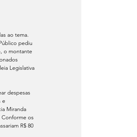
das ao tema. 
Público pediu 
o, o montante 
ionados 
ia Legislativa 
ear despesas 
 e 
ia Miranda 
. Conforme os 
ssariam R$ 80 