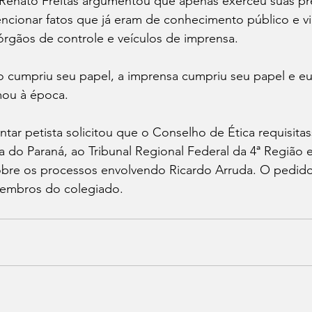
 Renato Freitas argumentou que apenas exerceu suas pre
ncionar fatos que já eram de conhecimento público e 
gãos de controle e veículos de imprensa.
co cumpriu seu papel, a imprensa cumpriu seu papel e 
mou à época.
tar petista solicitou que o Conselho de Ética requisita
ça do Paraná, ao Tribunal Regional Federal da 4ª Região e
obre os processos envolvendo Ricardo Arruda. O pedido,
 membros do colegiado.