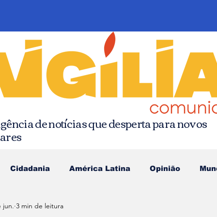
gência de notícias que desperta para novos
hares
Cidadania
América Latina
Opinião
Mun
 jun.
3 min de leitura
as da Quebrada
Comunicação Popular
Editoria