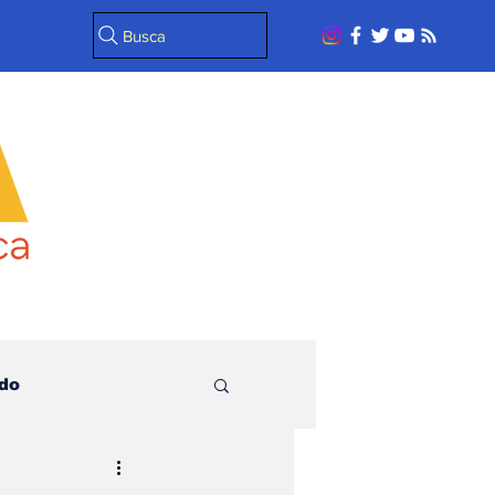
Busca
do
l