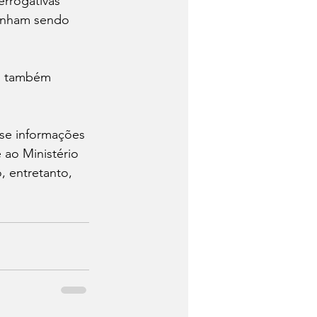
rrogativas 
vinham sendo 
eu também 
sse informações 
 ao Ministério 
 entretanto, 