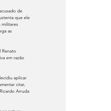
 acusado de 
ustenta que ele 
 militares 
ega as 
l Renato 
iva em razão 
ecidiu aplicar 
mentar citar, 
 Ricardo Arruda 