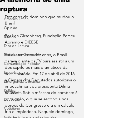
Crônica
ruptura
Cidadania
Dez anos do domingo que mudou o 
América Latina
Brasil
Opinião
Por Lea Oksenberg, Fundação Perseu 
Mundo
Abramo e DIEESE
Dica de Leitura
Notícias da Quebrada
Há exatamente dez anos, o Brasil 
parava diante da TV para assistir a um 
Comunicação Popular
dos capítulos mais dramáticos da 
Editorial
nossa história. Em 17 de abril de 2016, 
a Câmara dos Deputados autorizava o 
Emergência Climática
impeachment da presidenta Dilma 
Política
Rousseff. Sob a máscara do combate à 
corrupção, o que se escondia nos 
Educação
porões do Congresso era um cálculo 
Cotidiano
frio e impiedoso. Naquele domingo, 
Cidades
não se julgava a técnica das 