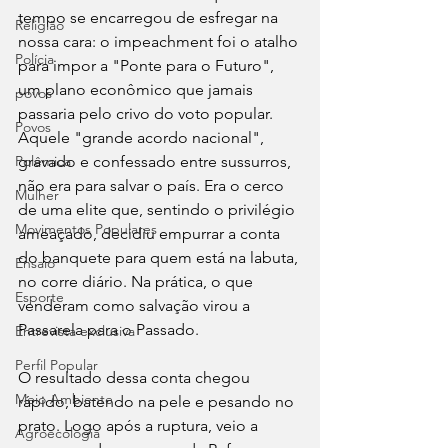
tempo se encarregou de esfregar na 
Religião
nossa cara: o impeachment foi o atalho 
Polícia
para impor a "Ponte para o Futuro", 
um plano econômico que jamais 
povos
passaria pelo crivo do voto popular. 
Povos
Aquele "grande acordo nacional", 
gravado e confessado entre sussurros, 
Polêmica
não era para salvar o país. Era o cerco 
Mulher
de uma elite que, sentindo o privilégio 
Movimentos Populares
ameaçado, decidiu empurrar a conta 
do banquete para quem está na labuta, 
Ensaio
no corre diário. Na prática, o que 
Esporte
venderam como salvação virou a 
Passarela para o Passado.
Entrevista exclusiva
Perfil Popular
O resultado dessa conta chegou 
Meio Ambiente
rápido, batendo na pele e pesando no 
prato. Logo após a ruptura, veio a 
Agroecologia