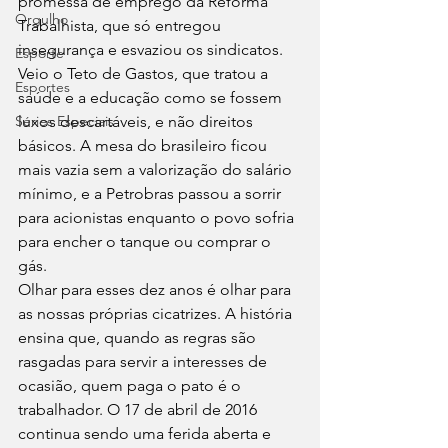
promessa de emprego da Reforma 
Orgulho
Trabalhista, que só entregou 
insegurança e esvaziou os sindicatos. 
Esporte
Veio o Teto de Gastos, que tratou a 
Esportes
saúde e a educação como se fossem 
luxos descartáveis, e não direitos 
Séries Especiais
básicos. A mesa do brasileiro ficou 
mais vazia sem a valorização do salário 
mínimo, e a Petrobras passou a sorrir 
para acionistas enquanto o povo sofria 
para encher o tanque ou comprar o 
gás.
Olhar para esses dez anos é olhar para 
as nossas próprias cicatrizes. A história 
ensina que, quando as regras são 
rasgadas para servir a interesses de 
ocasião, quem paga o pato é o 
trabalhador. O 17 de abril de 2016 
continua sendo uma ferida aberta e 