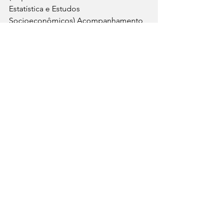
Estatística e Estudos 
Socioeconômicos) Acompanhamento 
Histórico Agência Brasil.  
Dados sobre o impacto da Reforma 
Trabalhista e a precarização do 
emprego baseados nos levantamentos 
do DIEESE (2017-2024)     
Dados consolidados pelo DIEESE 
sobre a perda de poder de compra e 
precarização do trabalho na última 
década.  
"10 anos do golpe", Fundação Perseu 
Abramo
Política