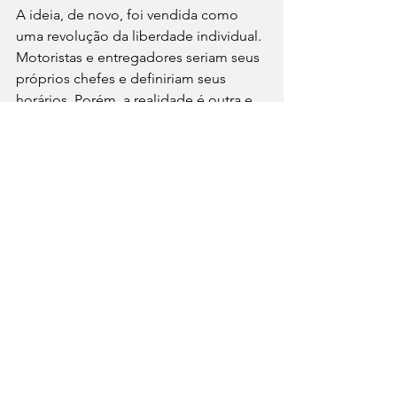
A ideia, de novo, foi vendida como 
uma revolução da liberdade individual. 
Motoristas e entregadores seriam seus 
próprios chefes e definiriam seus 
horários. Porém, a realidade é outra e 
nós a conhecemos bem: ausência de 
direitos básicos como férias 
remuneradas, auxílio-doença e 
previdência. É só conversar com os 
entregadores para perceber que, na 
prática, muitos precisam fazer jornadas 
exaustivas apenas para garantir uma 
renda mínima ao fim do mês.
Ou seja, gerar ocupação não é o 
mesmo que garantir trabalho digno. 
Todas essas experiências mostram a 
mesma coisa: a flexibilidade funciona 