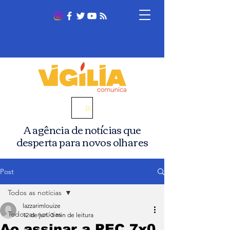
Busca
A agência de notícias que
desperta para novos olhares
Post
Todos as notícias
lazzarimlouize
Todos as notícias
12 de jun.
3 min de leitura
Ao assinar a PEC 7x0,