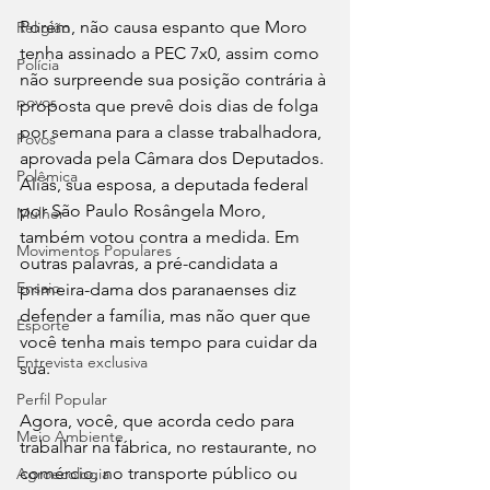
Porém, não causa espanto que Moro 
Religião
tenha assinado a PEC 7x0, assim como 
Polícia
não surpreende sua posição contrária à 
povos
proposta que prevê dois dias de folga 
por semana para a classe trabalhadora, 
Povos
aprovada pela Câmara dos Deputados. 
Polêmica
Aliás, sua esposa, a deputada federal 
por São Paulo Rosângela Moro, 
Mulher
também votou contra a medida. Em 
Movimentos Populares
outras palavras, a pré-candidata a 
Ensaio
primeira-dama dos paranaenses diz 
defender a família, mas não quer que 
Esporte
você tenha mais tempo para cuidar da 
Entrevista exclusiva
sua.
Perfil Popular
Agora, você, que acorda cedo para 
Meio Ambiente
trabalhar na fábrica, no restaurante, no 
comércio, no transporte público ou 
Agroecologia