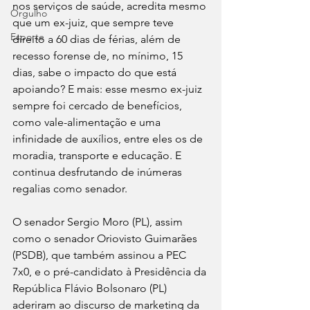
nos serviços de saúde, acredita mesmo 
Orgulho
que um ex-juiz, que sempre teve 
Esporte
direito a 60 dias de férias, além de 
recesso forense de, no mínimo, 15 
dias, sabe o impacto do que está 
apoiando? E mais: esse mesmo ex-juiz 
sempre foi cercado de benefícios, 
como vale-alimentação e uma 
infinidade de auxílios, entre eles os de 
moradia, transporte e educação. E 
continua desfrutando de inúmeras 
regalias como senador.
O senador Sergio Moro (PL), assim 
como o senador Oriovisto Guimarães 
(PSDB), que também assinou a PEC 
7x0, e o pré-candidato à Presidência da 
República Flávio Bolsonaro (PL) 
aderiram ao discurso de marketing da 