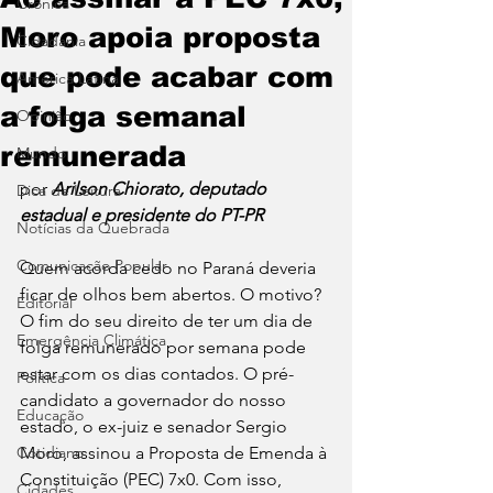
Crônica
Moro apoia proposta
Cidadania
que pode acabar com
América Latina
a folga semanal
Opinião
remunerada
Mundo
por 
Arilson Chiorato, deputado 
Dica de Leitura
estadual e presidente do PT-PR
Notícias da Quebrada
Comunicação Popular
Quem acorda cedo no Paraná deveria 
ficar de olhos bem abertos. O motivo? 
Editorial
O fim do seu direito de ter um dia de 
Emergência Climática
folga remunerado por semana pode 
estar com os dias contados. O pré-
Política
candidato a governador do nosso 
Educação
estado, o ex-juiz e senador Sergio 
Cotidiano
Moro, assinou a Proposta de Emenda à 
Constituição (PEC) 7x0. Com isso, 
Cidades