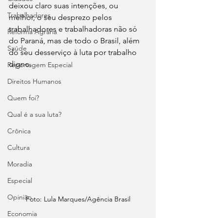
deixou claro suas intenções, ou 
Trabalhadores
melhor, o seu desprezo pelos 
trabalhadores e trabalhadoras não só 
Reforma Agrária
do Paraná, mas de todo o Brasil, além 
Saúde
do seu desserviço à luta por trabalho 
digno.
Reportagem Especial
Direitos Humanos
Quem foi?
Qual é a sua luta?
Crônica
Cultura
Moradia
Especial
Opinião
Foto: Lula Marques/Agência Brasil
Economia