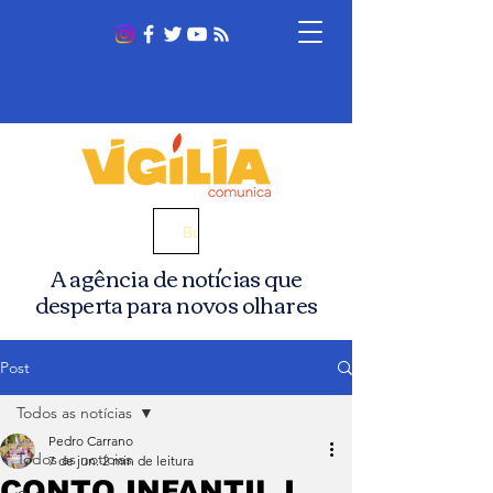
Busca
A agência de notícias que
desperta para novos olhares
Post
Todos as notícias
Pedro Carrano
Todos as notícias
7 de jun.
2 min de leitura
CONTO INFANTIL I