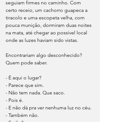
seguiam firmes no caminho. Com 
certo receio, um cachorro guapeca a 
tiracolo e uma escopeta velha, com 
pouca munição, dormiram duas noites 
na mata, até chegar ao possível local 
onde as luzes haviam sido vistas.
Encontrariam algo desconhecido? 
Quem pode saber. 
- É aqui o lugar?
- Parece que sim.
- Não tem nada. Que saco. 
- Pois é.
- E não dá pra ver nenhuma luz no céu.
- Também não.
- Então?
- O importante nunca esteve aqui 
mesmo.