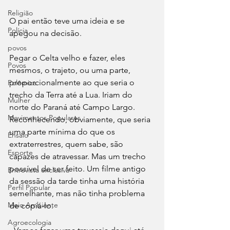
Religião
O pai então teve uma ideia e se 
Polícia
apegou na decisão. 
povos
Pegar o Celta velho e fazer, eles 
Povos
mesmos, o trajeto, ou uma parte, 
proporcionalmente ao que seria o 
Polêmica
trecho da Terra até a Lua. Iriam do 
Mulher
norte do Paraná até Campo Largo. 
Movimentos Populares
Reconhecendo, obviamente, que seria 
uma parte mínima do que os 
Ensaio
extraterrestres, quem sabe, são 
Esporte
capazes de atravessar. Mas um trecho 
possível de ser feito. Um filme antigo 
Entrevista exclusiva
da sessão da tarde tinha uma história 
Perfil Popular
semelhante, mas não tinha problema 
Meio Ambiente
de copiá-lo. 
Agroecologia