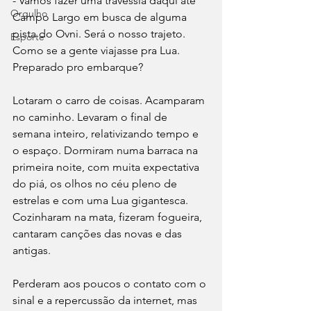
- Vamos fazer uma travessia daqui até 
Orgulho
Campo Largo em busca de alguma 
pista do Ovni. Será o nosso trajeto. 
Esporte
Como se a gente viajasse pra Lua. 
Preparado pro embarque? 
Lotaram o carro de coisas. Acamparam 
no caminho. Levaram o final de 
semana inteiro, relativizando tempo e 
o espaço. Dormiram numa barraca na 
primeira noite, com muita expectativa 
do piá, os olhos no céu pleno de 
estrelas e com uma Lua gigantesca. 
Cozinharam na mata, fizeram fogueira, 
cantaram canções das novas e das 
antigas. 
Perderam aos poucos o contato com o 
sinal e a repercussão da internet, mas 