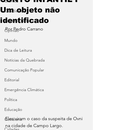
Crônica
Um objeto não
Cidadania
identificado
América Latina
Por Pedro Carrano 
Opinião
Mundo
Dica de Leitura
Notícias da Quebrada
Comunicação Popular
Editorial
Emergência Climática
Política
Educação
Eles viram o caso da suspeita de Ovni 
Cotidiano
na cidade de Campo Largo.
Cidades