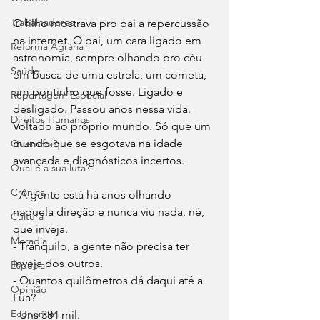
Trabalhadores
O filho mostrava pro pai a repercussão 
na internet. O pai, um cara ligado em 
Reforma Agrária
astronomia, sempre olhando pro céu 
Saúde
em busca de uma estrela, um cometa, 
um pontinho que fosse. Ligado e 
Reportagem Especial
desligado. Passou anos nessa vida. 
Direitos Humanos
Voltado ao próprio mundo. Só que um 
mundo que se esgotava na idade 
Quem foi?
avançada e diagnósticos incertos.
Qual é a sua luta?
Crônica
- A gente está há anos olhando 
naquela direção e nunca viu nada, né, 
Cultura
que inveja.
Moradia
- Tranquilo, a gente não precisa ter 
inveja dos outros.
Especial
- Quantos quilômetros dá daqui até a 
Opinião
Lua?
Economia
- Uns 384 mil.