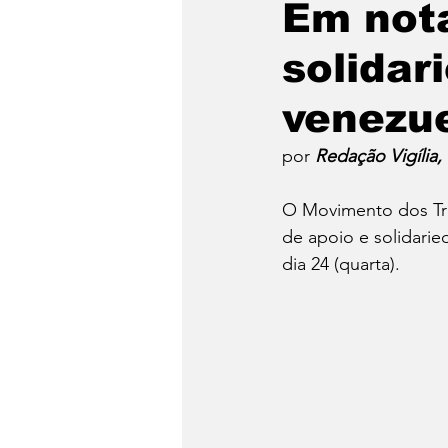
Em not
solidar
Emergência Climática
venezu
Reforma Agrária
Saúd
por 
Redação Vigília,
O Movimento dos Tra
Qual é a sua luta?
Crôn
de apoio e solidari
dia 24 (quarta). 
Religião
Polícia
po