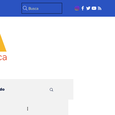
Busca
do
l