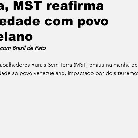
a, MST reafirma
iedade com povo
Política
Educação
Cotidiano
Cidades
elano
e
Reportagem Especial
Direitos Humanos
 com Brasil de Fato 
balhadores Rurais Sem Terra (MST) emitiu na manhã de 
ica
Cultura
Moradia
Especial
Opinião
edade ao povo venezuelano, impactado por dois terremot
vos