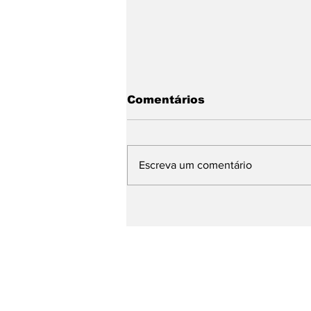
Comentários
Escreva um comentário
O Paraná tem mais de
240 mil nordestinos.
Eles votarão em quem
mandou uma cearense
"voltar para casa"?