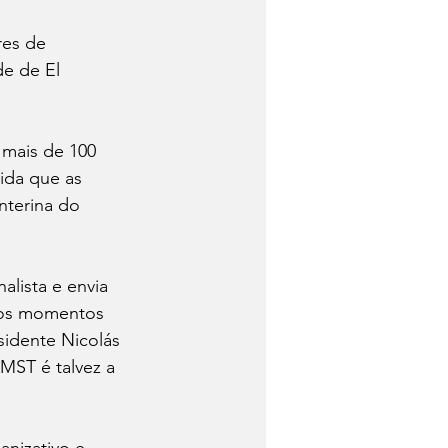
es de 
e de El 
 mais de 100 
ida que as 
terina do 
lista e envia 
Nos momentos 
sidente Nicolás 
MST é talvez a 
anizativo e 