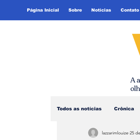
Página Inicial
Sobre
Notícias
Contato
A a
ol
Todos as notícias
Crônica
lazzarimlouize
25 de
Dica de Leitura
Notíci