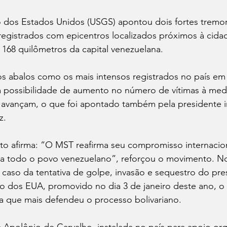
 dos Estados Unidos (USGS) apontou dois fortes tremor
registrados com epicentros localizados próximos à cidad
168 quilômetros da capital venezuelana.
os abalos como os mais intensos registrados no país em
 a possibilidade de aumento no número de vítimas à med
avançam, o que foi apontado também pela presidente in
z. 
o afirma: “O MST reafirma seu compromisso internaciona
o a todo o povo venezuelano”, reforçou o movimento. 
s, caso da tentativa de golpe, invasão e sequestro do pre
 dos EUA, promovido no dia 3 de janeiro deste ano, o 
ra que mais defendeu o processo bolivariano. 
a Apolônio de Carvalho, instalada no país para apoio org