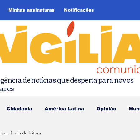
Minhas assinaturas
Notificações
gência de notícias que desperta para novos
hares
Cidadania
América Latina
Opinião
Mun
 jun.
1 min de leitura
as da Quebrada
Comunicação Popular
Editoria