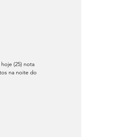
Trabalhadores
Quem foi?
hoje (25) nota 
Economia
os na noite do 