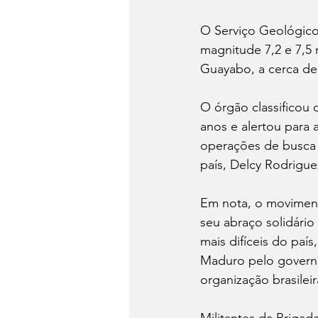
O Serviço Geológico
magnitude 7,2 e 7,5 
Guayabo, a cerca de 
O órgão classificou 
anos e alertou para
operações de busca 
país, Delcy Rodrigue
Em nota, o moviment
seu abraço solidári
mais difíceis do paí
Maduro pelo governo
organização brasilei
Militantes da Brigad