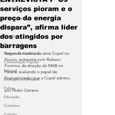
Crônica
serviços pioram e o
Cidadania
preço da energia
América Latina
dispara”, afirma líder
Opinião
dos atingidos por
Mundo
barragens
Dica de Leitura
Notícias da Quebrada
Segunda matéria da série Copel no 
Escuro, entrevista com Robson 
Comunicação Popular
Formica, da direção do MAB no 
Editorial
Paraná, avaliando o papel de 
financeirização que a Copel adotou 
Emergência Climática
Política
por Pedro Carrano 
Educação
Cotidiano
Cidades