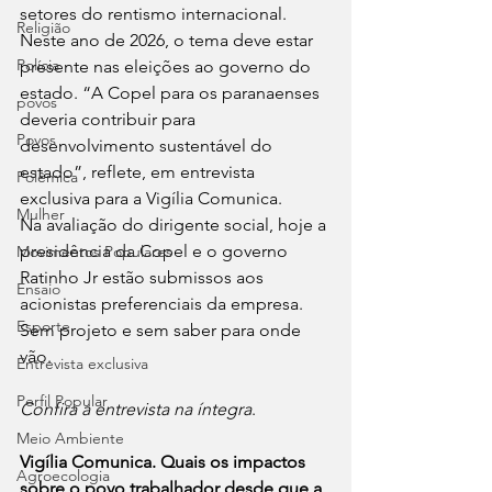
setores do rentismo internacional.
Religião
Neste ano de 2026, o tema deve estar 
Polícia
presente nas eleições ao governo do 
estado. “A Copel para os paranaenses 
povos
deveria contribuir para 
Povos
desenvolvimento sustentável do 
estado”, reflete, em entrevista 
Polêmica
exclusiva para a Vigília Comunica.
Mulher
Na avaliação do dirigente social, hoje a 
presidência da Copel e o governo 
Movimentos Populares
Ratinho Jr estão submissos aos 
Ensaio
acionistas preferenciais da empresa. 
Esporte
Sem projeto e sem saber para onde 
vão.
Entrevista exclusiva
Perfil Popular
Confira a entrevista na íntegra
.
Meio Ambiente
Vigília Comunica. Quais os impactos 
Agroecologia
sobre o povo trabalhador desde que a 