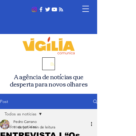
Busca
A agência de notícias que
desperta para novos olhares
Post
Todos as notícias
Pedro Carrano
Todos as notícias
11 de jun.
4 min de leitura
ENTREVISTA I “Os