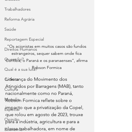
Trabalhadores
Reforma Agrária
Saúde
Reportagem Especial
“Os acionistas em muitos casos são fundos 
Direitos Humanos
estrangeiros, sequer sabem onde fica 
Quem foi?
Curitiba, o Paraná e os paranaenses”, afirma 
Robson Formica 
Qual é a sua luta?
Liderança do Movimento dos 
Crônica
Atingidos por Barragens (MAB), tanto 
Cultura
nacionalmente como no Paraná, 
Moradia
Robson Formica reflete sobre o 
impacto que a privatização da Copel, 
Especial
que rolou em agosto de 2023, trouxe 
Opinião
para a indústria, agricultura e para a 
classe trabalhadora, em nome de 
Economia