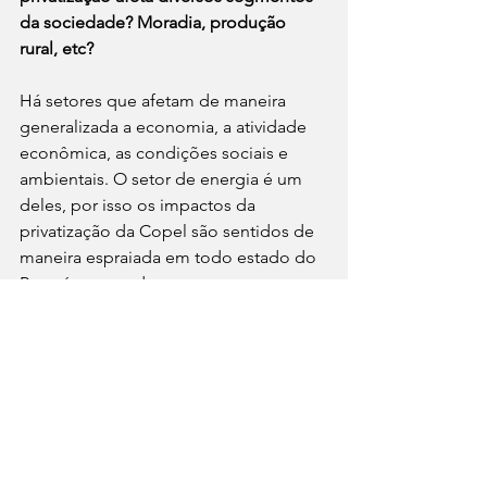
da sociedade? Moradia, produção 
rural, etc?
Há setores que afetam de maneira 
generalizada a economia, a atividade 
econômica, as condições sociais e 
ambientais. O setor de energia é um 
deles, por isso os impactos da 
privatização da Copel são sentidos de 
maneira espraiada em todo estado do 
Paraná e em todos os setores 
econômicos e sociais. A eletricidade 
mais cara e precária gera um efeito 
cascata em toda economia e 
sociedade. Tarifa mais cara acarreta em 
maior custo de produção, em aumento 
de preços de bens e serviços – 
afetando a inflação para cima. Por isso, 