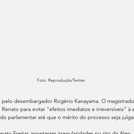
Foto: Reprodução/Twitter
ada pelo desembargador Rogério Kanayama. O magistrad
enato para evitar "efeitos imediatos e irreversíveis" à e
do parlamentar até que o mérito do processo seja julga
ato Freitas apontaram irregularidades no rito da Alep,