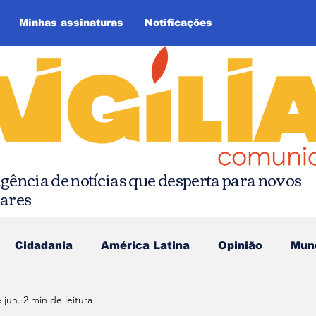
Minhas assinaturas
Notificações
gência de notícias que desperta para novos
hares
Cidadania
América Latina
Opinião
Mun
 jun.
2 min de leitura
as da Quebrada
Comunicação Popular
Editoria