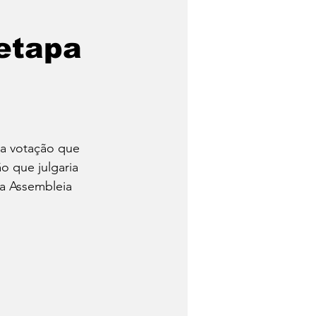
 etapa
Trabalhadores
Quem foi?
 a votação que 
Economia
o que julgaria 
a Assembleia 