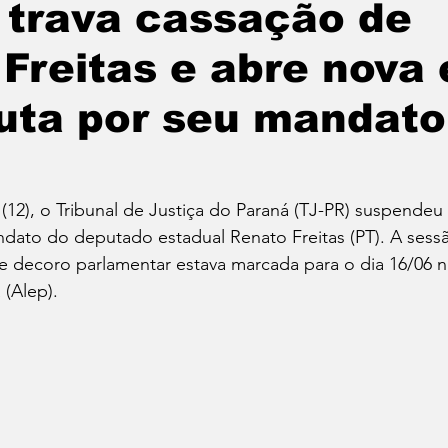
 trava cassação de
Freitas e abre nova
Política
Educação
Cotidiano
Cidades
uta por seu mandato
e
Reportagem Especial
Direitos Humanos
a (12), o Tribunal de Justiça do Paraná (TJ-PR) suspendeu
ica
Cultura
Moradia
Especial
Opinião
dato do deputado estadual Renato Freitas (PT). A sessã
e decoro parlamentar estava marcada para o dia 16/06 n
 (Alep). 
vos