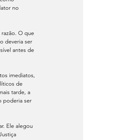
ator no 
 razão. O que 
 deveria ser 
ível antes de 
os imediatos, 
íticos de 
ais tarde, a 
o poderia ser 
r. Ele alegou 
ustiça 