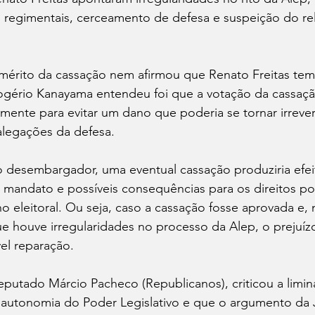
 regimentais, cerceamento de defesa e suspeição do rel
mérito da cassação nem afirmou que Renato Freitas tem
ério Kanayama entendeu foi que a votação da cassação
ente para evitar um dano que poderia se tornar irrevers
 alegações da defesa.
desembargador, uma eventual cassação produziria efeit
 mandato e possíveis consequências para os direitos pol
o eleitoral. Ou seja, caso a cassação fosse aprovada e, m
ue houve irregularidades no processo da Alep, o prejuíz
vel reparação.
eputado Márcio Pacheco (Republicanos), criticou a limina
 autonomia do Poder Legislativo e que o argumento da J