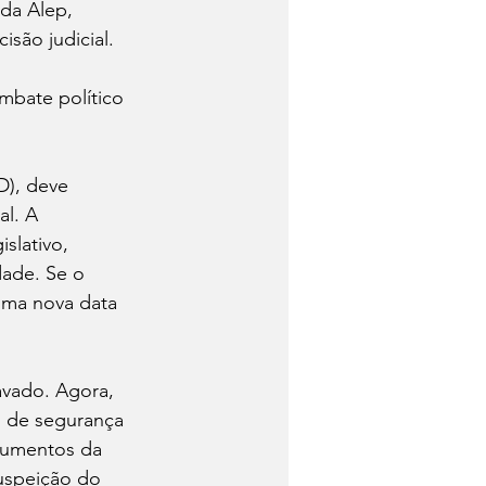
da Alep, 
são judicial.
mbate político 
D), deve 
al. A 
slativo, 
dade. Se o 
uma nova data 
avado. Agora, 
 de segurança 
rgumentos da 
uspeição do 