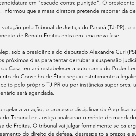
candidatura em "escudo contra punição". O presidente 
, informou que a mesa diretora pretende recorrer da deci
otação pelo Tribunal de Justiça do Paraná (TJ-PR), o e
andato de Renato Freitas entra em uma nova fase. 
Alep, sob a presidência do deputado Alexandre Curi (PS
os próximos dias para tentar derrubar a suspensão judici
a da Casa tentará restabelecer a autonomia do Poder Legi
ito do Conselho de Ética seguiu estritamente a legali
aceito pelo próprio TJ-PR ou por instâncias superiores, 
lenário será agendada.
ongelar a votação, o processo disciplinar da Alep fica tr
do Tribunal de Justiça analisarão o mérito do mandado
a de Freitas. O tribunal vai julgar formalmente se os a
eamento do direito de defesa, desrespeito a prazos e s