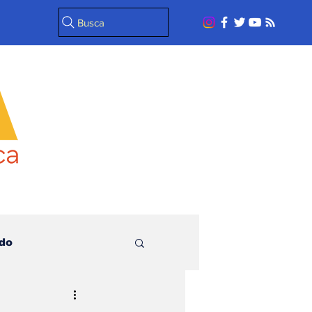
Busca
do
l