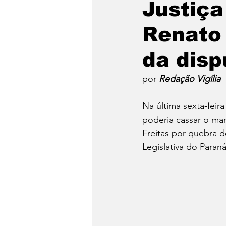
Justiça
Renato 
Emergência Climática
da disp
Reforma Agrária
Saúd
por 
Redação Vigília 
Na última sexta-feir
Qual é a sua luta?
Crôn
poderia cassar o man
Freitas por quebra d
Legislativa do Paraná
Religião
Polícia
po