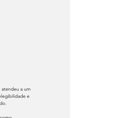
o atendeu a um 
legibilidade e 
do. 
 como 