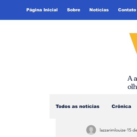
Página Inicial
Sobre
Notícias
Contato
A a
ol
Todos as notícias
Crônica
lazzarimlouize
15 de
Dica de Leitura
Notíci