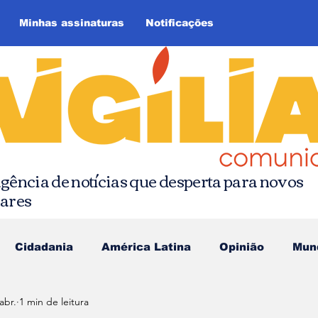
Minhas assinaturas
Notificações
gência de notícias que desperta para novos
hares
Cidadania
América Latina
Opinião
Mun
abr.
1 min de leitura
as da Quebrada
Comunicação Popular
Editoria