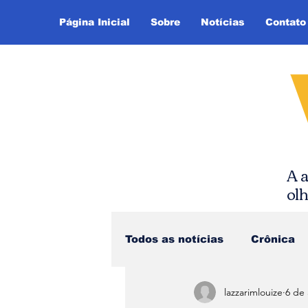
Página Inicial
Sobre
Notícias
Contato
A a
ol
Todos as notícias
Crônica
lazzarimlouize
6 de 
Dica de Leitura
Notíci