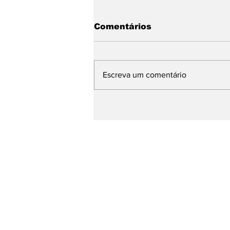
Comentários
Escreva um comentário
Ato mobiliza pelo fim do
lixão da Essencis