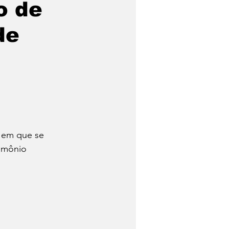
o de
de
Trabalhadores
Quem foi?
Economia
o em que se 
imônio 