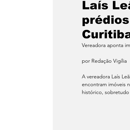
Laís Le
prédios
Emergência Climática
Curitib
Reforma Agrária
Saúd
Vereadora aponta im
por Redação Vigília
Qual é a sua luta?
Crôn
A vereadora Laís Leã
encontram imóveis n
Religião
Polícia
po
histórico, sobretudo