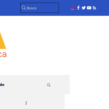
Busca
do
l