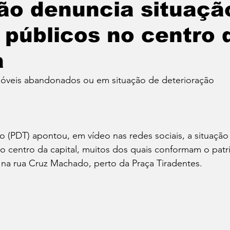
ão denuncia situaçã
 públicos no centro 
Política
Educação
Cotidiano
Cidades
a
e
Reportagem Especial
Direitos Humanos
óveis abandonados ou em situação de deterioração
ica
Cultura
Moradia
Especial
Opinião
o (PDT) apontou, em vídeo nas redes sociais, a situaçã
o centro da capital, muitos dos quais conformam o patr
vos
 na rua Cruz Machado, perto da Praça Tiradentes.