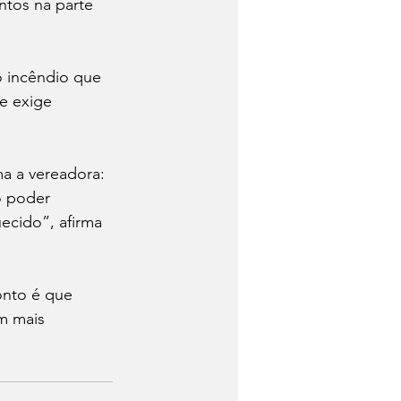
tos na parte 
o incêndio que 
e exige 
ma a vereadora: 
o poder 
ecido”, afirma 
onto é que 
m mais 