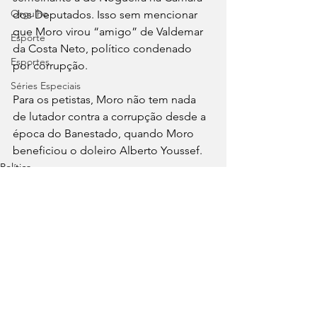
Orgulho
dos Deputados. Isso sem mencionar 
que Moro virou “amigo” de Valdemar 
Esporte
da Costa Neto, político condenado 
Esportes
por corrupção. 
Séries Especiais
Para os petistas, Moro não tem nada 
de lutador contra a corrupção desde a 
época do Banestado, quando Moro 
beneficiou o doleiro Alberto Youssef.
Política
Ver tudo
Posts recentes