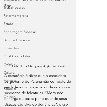
Brasil. 
Trabalhadores
Reforma Agrária
Saúde
Reportagem Especial
Direitos Humanos
Quem foi?
Qual é a sua luta?
Crônica
Foto: Lula Marques/ Agência Brasil
Cultura
A estratégia é dizer que o candidato 
Moradia
ao governo do Paraná não combate de 
verdade a corrupção e ainda se aliou a 
Especial
suspeitos de falcatruas. “Moro não 
Opinião
enxerga ou passa pano quando seus 
aliados são alvo de denúncias”, disse 
Economia