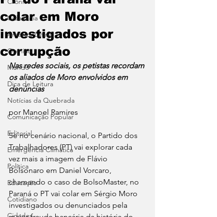
Crônica
colar em Moro
Cidadania
investigados por
América Latina
corrupção
Opinião
Nas redes sociais, os petistas recordam 
Mundo
os aliados de Moro envolvidos em 
Dica de Leitura
denúncias
Notícias da Quebrada
por Manoel Ramires
Comunicação Popular
Editorial
Se no cenário nacional, o Partido dos 
Trabalhadores (PT) vai explorar cada 
Emergência Climática
vez mais a imagem de Flávio 
Política
Bolsonaro em Daniel Vorcaro, 
chamando o caso de BolsoMaster, no 
Educação
Paraná o PT vai colar em Sérgio Moro 
Cotidiano
investigados ou denunciados pela 
Cidades
maior fraude bancária da história do 