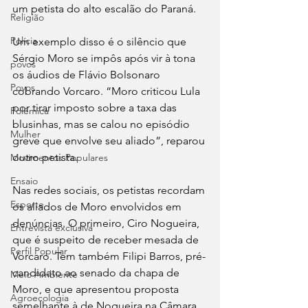
um petista do alto escalão do Paraná. 
Religião
Polícia
Um exemplo disso é o silêncio que 
Sérgio Moro se impôs após vir à tona 
povos
os áudios de Flávio Bolsonaro 
Povos
cobrando Vorcaro. “Moro criticou Lula 
por tirar imposto sobre a taxa das 
Polêmica
blusinhas, mas se calou no episódio 
Mulher
greve que envolve seu aliado”, reparou 
outro petista.
Movimentos Populares
Ensaio
Nas redes sociais, os petistas recordam 
Esporte
os aliados de Moro envolvidos em 
denúncias. O primeiro, Ciro Nogueira, 
Entrevista exclusiva
que é suspeito de receber mesada de 
Perfil Popular
Vorcaro. Tem também Filipi Barros, pré-
candidato ao senado da chapa de 
Meio Ambiente
Moro, e que apresentou proposta 
Agroecologia
semelhante à de Nogueira na Câmara 