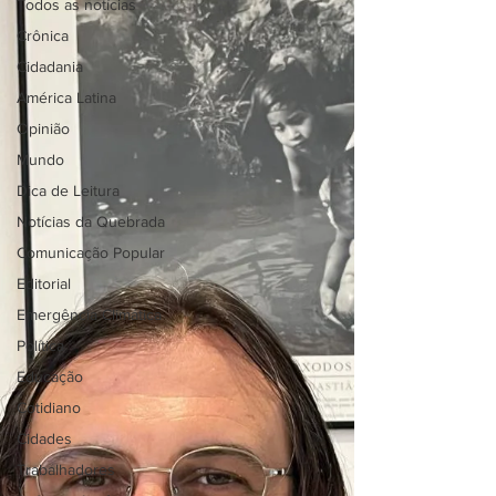
Todos as notícias
Crônica
Cidadania
América Latina
Opinião
Mundo
Dica de Leitura
Notícias da Quebrada
Comunicação Popular
Editorial
Emergência Climática
Política
Educação
Cotidiano
Cidades
Trabalhadores