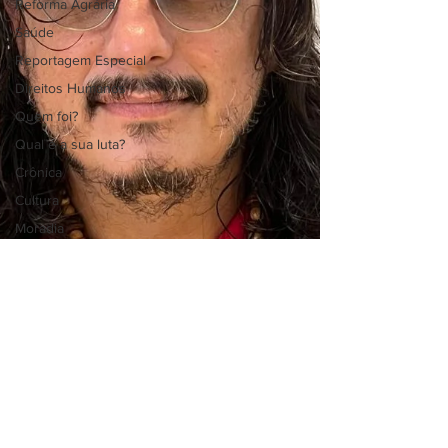
Reforma Agrária
Saúde
Reportagem Especial
Direitos Humanos
Quem foi?
Qual é a sua luta?
Crônica
Cultura
Moradia
Especial
Opinião
Economia
Religião
Polícia
povos
Povos