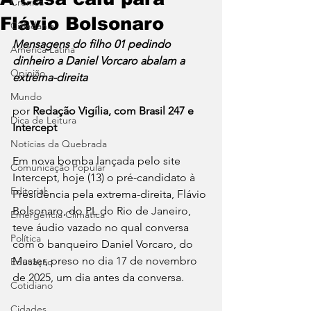
Crônica
Flávio Bolsonaro
Cidadania
Mensagens do filho 01 pedindo 
América Latina
dinheiro a Daniel Vorcaro abalam a 
Opinião
extrema-direita
Mundo
por 
Redação Vigília, com Brasil 247 e 
Dica de Leitura
Intercept 
Notícias da Quebrada
Em nova bomba lançada pelo site 
Comunicação Popular
Intercept, hoje (13) o pré-candidato à 
Editorial
Presidência pela extrema-direita, Flávio 
Bolsonaro, do PL do Rio de Janeiro, 
Emergência Climática
teve áudio vazado no qual conversa 
Política
com o banqueiro Daniel Vorcaro, do 
Master, preso no dia 17 de novembro 
Educação
de 2025, um dia antes da conversa.
Cotidiano
Cidades