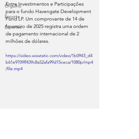
Entre Investimentos e Participações 
Orgulho
para o fundo Havengate Development 
Esporte
Fund LP. Um comprovante de 14 de 
fevereiro de 2025 registra uma ordem 
Esportes
de pagamento internacional de 2 
milhões de dólares.
https://video.wixstatic.com/video/1b0943_d4
b61e9709ff439c8a52afa99d15ceca/1080p/mp4
/file.mp4
Clique no vídeo para ouvir o áudio