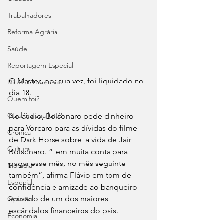
Trabalhadores
Reforma Agrária
Saúde
Reportagem Especial
O Master, por sua vez, foi liquidado no 
Direitos Humanos
dia 18. 
Quem foi?
Qual é a sua luta?
No áudio, Bolsonaro pede dinheiro 
para Vorcaro para as dívidas do filme 
Crônica
de Dark Horse sobre  a vida de Jair 
Cultura
Bolsonaro. “Tem muita conta para 
pagar esse mês, no mês seguinte 
Moradia
também”, afirma Flávio em tom de 
Especial
confidência e amizade ao banqueiro 
acusado de um dos maiores 
Opinião
escândalos financeiros do país. 
Economia