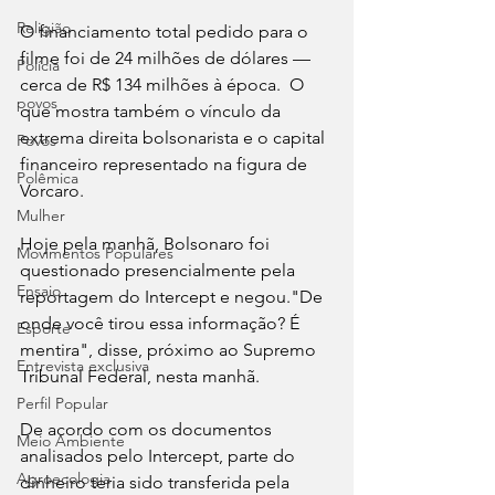
Religião
O financiamento total pedido para o 
filme foi de 24 milhões de dólares — 
Polícia
cerca de R$ 134 milhões à época.  O 
povos
que mostra também o vínculo da 
extrema direita bolsonarista e o capital 
Povos
financeiro representado na figura de 
Polêmica
Vorcaro. 
Mulher
Hoje pela manhã, Bolsonaro foi 
Movimentos Populares
questionado presencialmente pela 
Ensaio
reportagem do Intercept e negou."De 
onde você tirou essa informação? É 
Esporte
mentira", disse, próximo ao Supremo 
Entrevista exclusiva
Tribunal Federal, nesta manhã.
Perfil Popular
De acordo com os documentos 
Meio Ambiente
analisados pelo Intercept, parte do 
Agroecologia
dinheiro teria sido transferida pela 