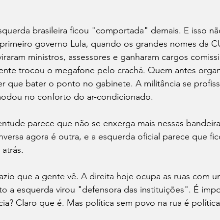
querda brasileira ficou "comportada" demais. E isso não
 primeiro governo Lula, quando os grandes nomes da C
viraram ministros, assessores e ganharam cargos comiss
gente trocou o megafone pelo crachá. Quem antes organ
er que bater o ponto no gabinete. A militância se profiss
modou no conforto do ar-condicionado.
ventude parece que não se enxerga mais nessas bandeira
ersa agora é outra, e a esquerda oficial parece que fi
 atrás.
azio que a gente vê. A direita hoje ocupa as ruas com um
o a esquerda virou "defensora das instituições". É impo
a? Claro que é. Mas política sem povo na rua é polític