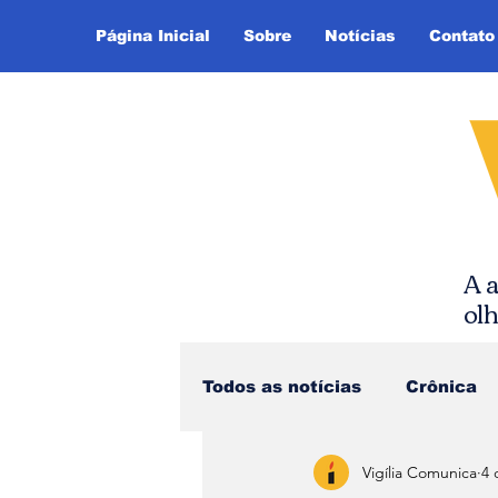
Página Inicial
Sobre
Notícias
Contato
A a
ol
Todos as notícias
Crônica
Vigília Comunica
4 
Dica de Leitura
Notíci