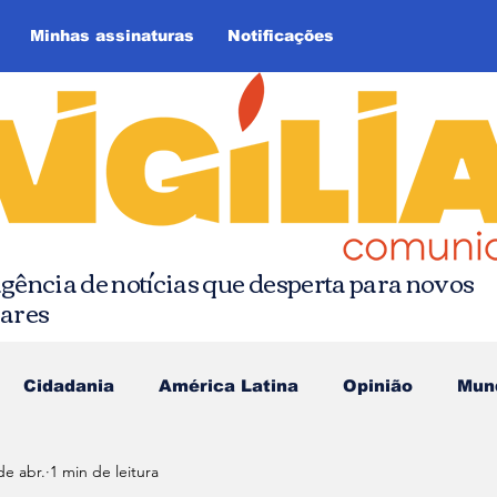
Minhas assinaturas
Notificações
gência de notícias que desperta para novos
hares
Cidadania
América Latina
Opinião
Mun
de abr.
1 min de leitura
as da Quebrada
Comunicação Popular
Editoria