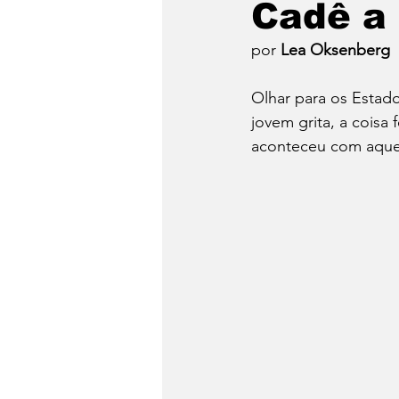
Cadê a
por 
Lea Oksenberg
Emergência Climática
Olhar para os Estado
jovem grita, a coisa 
Reforma Agrária
Saúd
aconteceu com aquel
Qual é a sua luta?
Crôn
Religião
Polícia
po