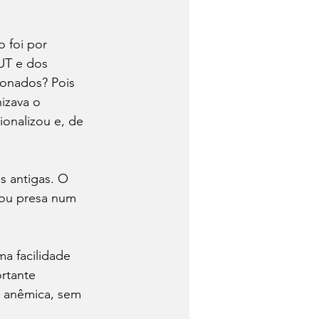
 foi por 
UT e dos 
ionados? Pois 
izava o 
ionalizou e, de 
s antigas. O 
cou presa num 
a facilidade 
rtante 
a anêmica, sem 