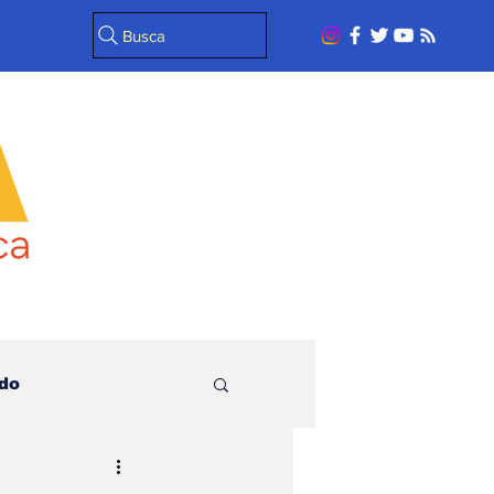
Busca
do
l