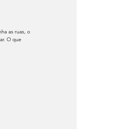
Trabalhadores
ha as ruas, o 
har. O que 
Quem foi?
Economia