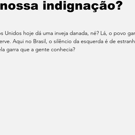
 nossa indignação?
Política
Educação
Cotidiano
Cidades
s Unidos hoje dá uma inveja danada, né? Lá, o povo gan
ferve. Aqui no Brasil, o silêncio da esquerda é de estran
e
Reportagem Especial
Direitos Humanos
a garra que a gente conhecia?
ica
Cultura
Moradia
Especial
Opinião
vos