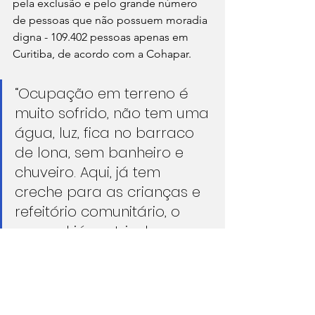
pela exclusão e pelo grande número 
de pessoas que não possuem moradia 
digna - 109.402 pessoas apenas em 
Curitiba, de acordo com a Cohapar. 
“Ocupação em terreno é 
muito sofrido, não tem uma 
água, luz, fica no barraco 
de lona, sem banheiro e 
chuveiro. Aqui, já tem 
creche para as crianças e 
refeitório comunitário, o 
pessoal já matriculou a 
criançada nas escolas da 
região e tem creche se 
preciso na ocupação, 
quem quer trabalhar pode 