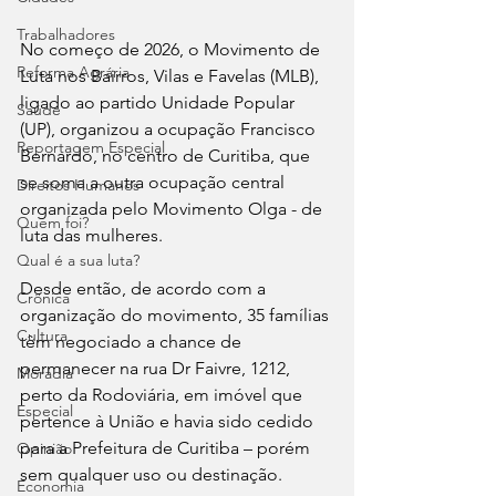
Trabalhadores
No começo de 2026, o Movimento de 
Reforma Agrária
Luta nos Bairros, Vilas e Favelas (MLB), 
ligado ao partido Unidade Popular 
Saúde
(UP), organizou a ocupação Francisco 
Reportagem Especial
Bernardo, no centro de Curitiba, que 
se soma a outra ocupação central 
Direitos Humanos
organizada pelo Movimento Olga - de 
Quem foi?
luta das mulheres.
Qual é a sua luta?
Desde então, de acordo com a 
Crônica
organização do movimento, 35 famílias 
Cultura
têm negociado a chance de 
permanecer na rua Dr Faivre, 1212, 
Moradia
perto da Rodoviária, em imóvel que 
Especial
pertence à União e havia sido cedido 
para a Prefeitura de Curitiba – porém 
Opinião
sem qualquer uso ou destinação.
Economia