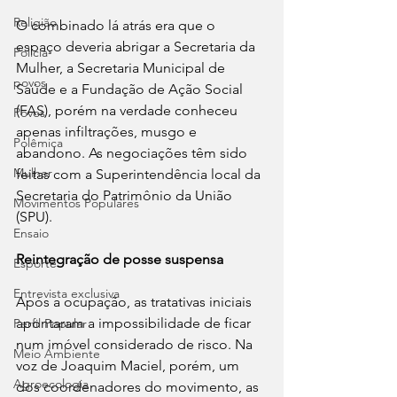
Religião
O combinado lá atrás era que o 
espaço deveria abrigar a Secretaria da 
Polícia
Mulher, a Secretaria Municipal de 
povos
Saúde e a Fundação de Ação Social 
(FAS), porém na verdade conheceu 
Povos
apenas infiltrações, musgo e 
Polêmica
abandono. As negociações têm sido 
Mulher
feitas com a Superintendência local da 
Secretaria do Patrimônio da União 
Movimentos Populares
(SPU).
Ensaio
Reintegração de posse suspensa 
Esporte
Entrevista exclusiva
Após a ocupação, as tratativas iniciais 
apontaram a impossibilidade de ficar 
Perfil Popular
num imóvel considerado de risco. Na 
Meio Ambiente
voz de Joaquim Maciel, porém, um 
Agroecologia
dos coordenadores do movimento, as 