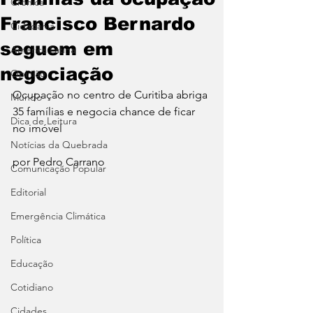
Crônica
Francisco Bernardo
Cidadania
seguem em
América Latina
negociação
Opinião
Ocupação no centro de Curitiba abriga 
Mundo
35 famílias e negocia chance de ficar 
Dica de Leitura
no imóvel
Notícias da Quebrada
por Pedro Carrano 
Comunicação Popular
Editorial
Emergência Climática
Política
Educação
Cotidiano
Cidades