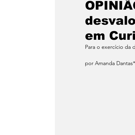
OPINIÃO
desvalo
Emergência Climática
em Curi
Reforma Agrária
Saúd
Para o exercício da 
por Amanda Dantas
Qual é a sua luta?
Crôn
Religião
Polícia
po