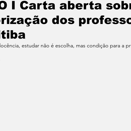
 I Carta aberta sob
rização dos profess
Política
Educação
Cotidiano
Cidades
tiba
e
Reportagem Especial
Direitos Humanos
docência, estudar não é escolha, mas condição para a pr
*
ica
Cultura
Moradia
Especial
Opinião
vos