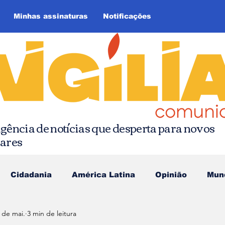
Minhas assinaturas
Notificações
gência de notícias que desperta para novos
hares
Cidadania
América Latina
Opinião
Mun
 de mai.
3 min de leitura
as da Quebrada
Comunicação Popular
Editoria