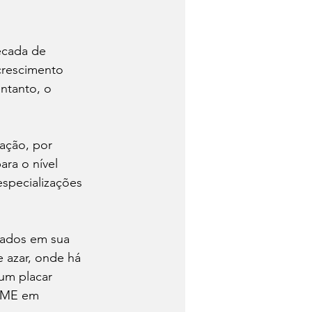
écada de 
crescimento 
ntanto, o 
ra o nível 
especializações 
 azar, onde há 
um placar 
 RME em 