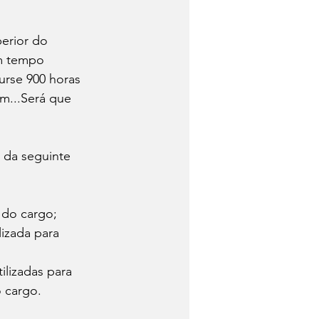
m tempo 
urse 900 horas 
m...Será que 
s do cargo;
lizada para 
ilizadas para 
 cargo.