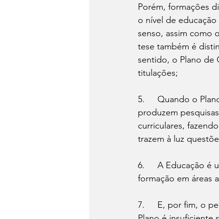
Porém, formações di
o nível de educação 
senso, assim como o
tese também é dist
sentido, o Plano de C
titulações;
5.	Quando o Plano de Carreira equipara as formações, desvaloriza aquelas que 
produzem pesquisas e
curriculares, fazen
trazem à luz questõ
6.	A Educação é um campo fértil para investigação, porém o Plano não considera 
formação em áreas af
7.	E, por fim, o percentual a ser pago aos professores que forem contemplados om o 
Plano é insuficient