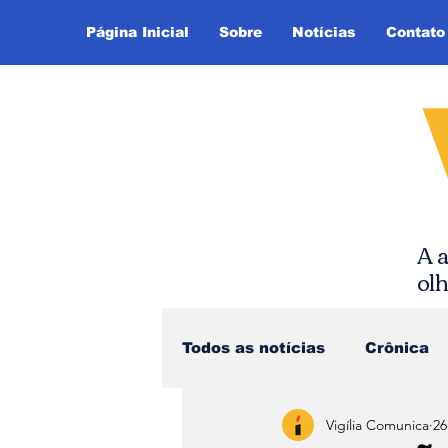
Página Inicial
Sobre
Notícias
Contato
A a
ol
Todos as notícias
Crônica
Vigília Comunica
26
Dica de Leitura
Notíci