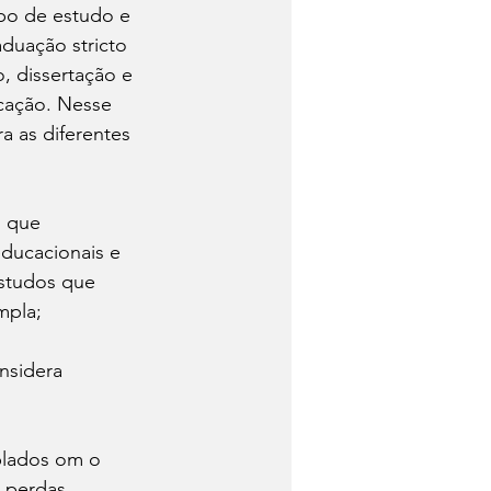
po de estudo e 
duação stricto 
 dissertação e 
cação. Nesse 
a as diferentes 
ducacionais e 
estudos que 
mpla;
 perdas 