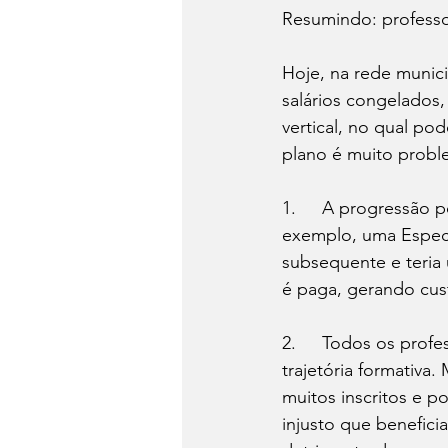
Resumindo: profess
Hoje, na rede munic
salários congelados
vertical, no qual po
plano é muito probl
1.	A progressão por níveis deveria ser automática: após concluir uma formação, por 
exemplo, uma Especia
subsequente e teria 
é paga, gerando cus
2.	Todos os professores e professoras deveriam ter o direito de ser valorizados em sua 
trajetória formativa
muitos inscritos e p
injusto que benefic