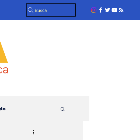
Busca
do
l