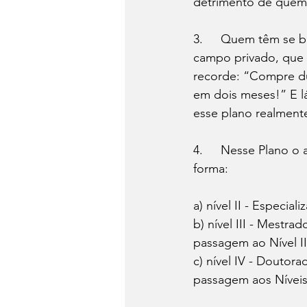
detrimento de quem 
3.	Quem têm se beneficiado desse Plano são as instituições de ensino superior do 
campo privado, que 
recorde: “Compre du
em dois meses!” E lá
esse plano realment
4.	Nesse Plano o acesso aos níveis de formação pode ocorrer da seguinte da seguinte 
forma:
a) nível II - Especi
b) nível III - Mestra
passagem ao Nível II
c) nível IV - Doutora
passagem aos Níveis 