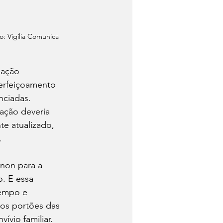
o: Vigília Comunica 
uação 
perfeiçoamento 
nciadas. 
ação deveria 
e atualizado, 
. 
non para a 
. E essa 
tempo e 
os portões das 
ívio familiar.