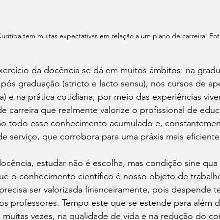
uritiba tem muitas expectativas em relação a um plano de carreira. Fot
xercício da docência se dá em muitos âmbitos: na grad
na pós graduação (stricto e lacto sensu), nos cursos de a
) e na prática cotidiana, por meio das experiências vive
e carreira que realmente valorize o profissional de educ
ão todo esse conhecimento acumulado e, constantement
 serviço, que corrobora para uma práxis mais eficiente
docência, estudar não é escolha, mas condição sine qua 
ue o conhecimento científico é nosso objeto de trabalho
precisa ser valorizada financeiramente, pois despende 
dos professores. Tempo este que se estende para além d
, muitas vezes, na qualidade de vida e na redução do conv